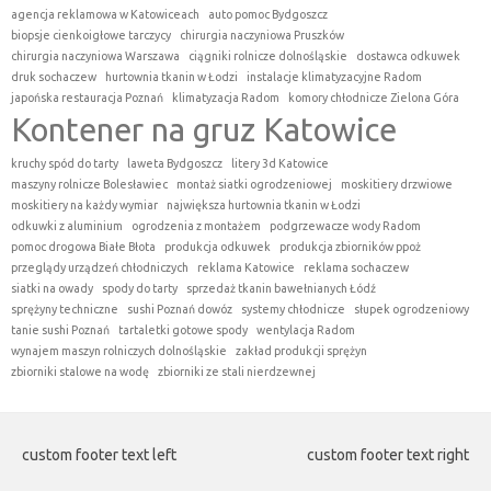
agencja reklamowa w Katowiceach
auto pomoc Bydgoszcz
biopsje cienkoigłowe tarczycy
chirurgia naczyniowa Pruszków
chirurgia naczyniowa Warszawa
ciągniki rolnicze dolnośląskie
dostawca odkuwek
druk sochaczew
hurtownia tkanin w Łodzi
instalacje klimatyzacyjne Radom
japońska restauracja Poznań
klimatyzacja Radom
komory chłodnicze Zielona Góra
Kontener na gruz Katowice
kruchy spód do tarty
laweta Bydgoszcz
litery 3d Katowice
maszyny rolnicze Bolesławiec
montaż siatki ogrodzeniowej
moskitiery drzwiowe
moskitiery na każdy wymiar
największa hurtownia tkanin w Łodzi
odkuwki z aluminium
ogrodzenia z montażem
podgrzewacze wody Radom
pomoc drogowa Białe Błota
produkcja odkuwek
produkcja zbiorników ppoż
przeglądy urządzeń chłodniczych
reklama Katowice
reklama sochaczew
siatki na owady
spody do tarty
sprzedaż tkanin bawełnianych Łódź
sprężyny techniczne
sushi Poznań dowóz
systemy chłodnicze
słupek ogrodzeniowy
tanie sushi Poznań
tartaletki gotowe spody
wentylacja Radom
wynajem maszyn rolniczych dolnośląskie
zakład produkcji sprężyn
zbiorniki stalowe na wodę
zbiorniki ze stali nierdzewnej
custom footer text left
custom footer text right