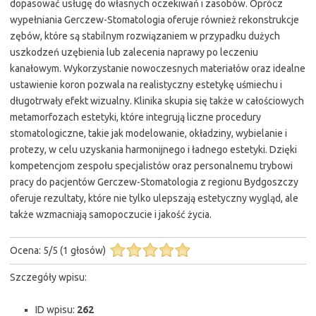
dopasować usługę do własnych oczekiwań i zasobów. Oprócz
wypełniania Gerczew-Stomatologia oferuje również rekonstrukcje
zębów, które są stabilnym rozwiązaniem w przypadku dużych
uszkodzeń uzębienia lub zalecenia naprawy po leczeniu
kanałowym. Wykorzystanie nowoczesnych materiałów oraz idealne
ustawienie koron pozwala na realistyczny estetykę uśmiechu i
długotrwały efekt wizualny. Klinika skupia się także w całościowych
metamorfozach estetyki, które integrują liczne procedury
stomatologiczne, takie jak modelowanie, okładziny, wybielanie i
protezy, w celu uzyskania harmonijnego i ładnego estetyki. Dzięki
kompetencjom zespołu specjalistów oraz personalnemu trybowi
pracy do pacjentów Gerczew-Stomatologia z regionu Bydgoszczy
oferuje rezultaty, które nie tylko ulepszają estetyczny wygląd, ale
także wzmacniają samopoczucie i jakość życia.
Ocena:
5
/
5
(
1
głosów)
Szczegóły wpisu:
ID wpisu:
262