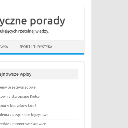
tyczne porady
ukających rzetelnej wiedzy.
YWKA
SPORT I TURYSTYKA
ajnowsze wpisy
temy przeciwgradowe
townia styropianu Kielce
biórki budynków Łódź
olenia zarządzanie kryzysowe
zedaż kontenerów Katowice