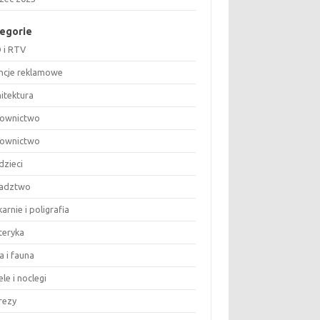
egorie
 i RTV
ncje reklamowe
hitektura
ownictwo
ownictwo
dzieci
adztwo
arnie i poligrafia
teryka
a i fauna
le i noclegi
rezy