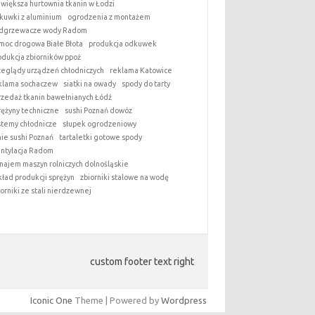
jwiększa hurtownia tkanin w Łodzi
kuwki z aluminium
ogrodzenia z montażem
dgrzewacze wody Radom
moc drogowa Białe Błota
produkcja odkuwek
odukcja zbiorników ppoż
zeglądy urządzeń chłodniczych
reklama Katowice
klama sochaczew
siatki na owady
spody do tarty
rzedaż tkanin bawełnianych Łódź
rężyny techniczne
sushi Poznań dowóz
stemy chłodnicze
słupek ogrodzeniowy
nie sushi Poznań
tartaletki gotowe spody
ntylacja Radom
najem maszyn rolniczych dolnośląskie
kład produkcji sprężyn
zbiorniki stalowe na wodę
iorniki ze stali nierdzewnej
custom footer text right
Iconic One
Theme | Powered by
Wordpress