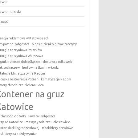
owie
owie i uroda
ność
encja reklamowa w Katowiceach
to pomoc Bydgoszcz
biopsje cienkoigłowe tarczycy
irurgia naczyniowa Pruszków
irurgia naczyniowa Warszawa
ągniki rolnicze dolnośląskie
dostawca odkuwek
uk sochaczew
hurtownia tkanin w Łodzi
stalacje klimatyzacyjne Radom
pońska restauracja Poznań
klimatyzacja Radom
mory chłodnicze Zielona Góra
Kontener na gruz
Katowice
uchy spód do tarty
laweta Bydgoszcz
tery 3d Katowice
maszyny rolnicze Bolesławiec
ntaż siatki ogrodzeniowej
moskitiery drzwiowe
skitiery na każdy wymiar