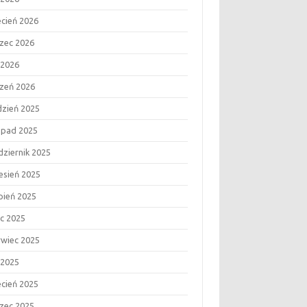
ecień 2026
zec 2026
 2026
czeń 2026
dzień 2025
topad 2025
dziernik 2025
esień 2025
rpień 2025
ec 2025
rwiec 2025
 2025
ecień 2025
zec 2025