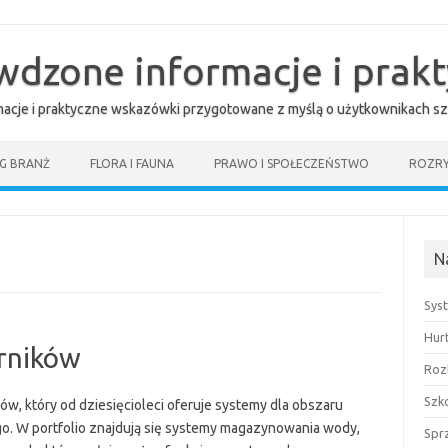
awdzone informacje i prak
rmacje i praktyczne wskazówki przygotowane z myślą o użytkownikach sz
G BRANŻ
FLORA I FAUNA
PRAWO I SPOŁECZEŃSTWO
ROZR
N
Sys
Hur
rników
Roz
Szk
w, który od dziesięcioleci oferuje systemy dla obszaru
. W portfolio znajdują się systemy magazynowania wody,
Spr