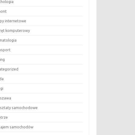
chologia
ont
epy internetowe
zęt komputerowy
matologia
nsport
ing
ategorized
da
gi
szawa
sztaty samochodowe
trze
ajem samochodów