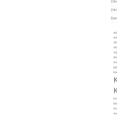
Zdr
Zdr
Żyw
ag
au
ch
ch
ci
dr
in
ja
ko
kr
li
mo
mo