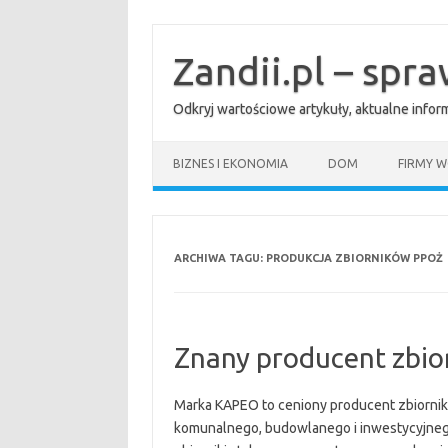
Przejdź
do
treści
Zandii.pl – spr
Odkryj wartościowe artykuły, aktualne info
BIZNES I EKONOMIA
DOM
FIRMY W
ARCHIWA TAGU:
PRODUKCJA ZBIORNIKÓW PPOŻ
Znany producent zbio
Marka KAPEO to ceniony producent zbiornikó
komunalnego, budowlanego i inwestycyjnego