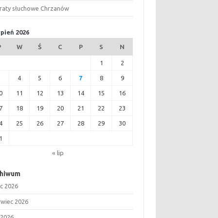
raty słuchowe Chrzanów
rpień 2026
P
W
Ś
C
P
S
N
1
2
3
4
5
6
7
8
9
0
11
12
13
14
15
16
7
18
19
20
21
22
23
4
25
26
27
28
29
30
1
« lip
chiwum
ec 2026
rwiec 2026
 2026