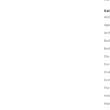
Kat
AGD
Age
Arc
Bud
Bud
Dla 
Dor
Druk
Ezo
Flor
Hote
Imp