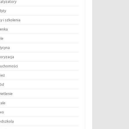
matyzatory
dyty
y i szkolenia
ienka
le
ycyna
oryzacja
ruchomości
ież
ód
ietlenie
tale
wo
edszkola