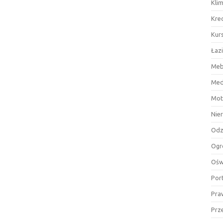
Kli
Kre
Kurs
Łaz
Meb
Med
Mot
Nie
Odz
Ogr
Ośw
Por
Pra
Prz