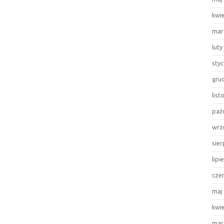
kwi
mar
luty
sty
gru
lis
paź
wrz
sie
lipi
cze
maj
kwi
mar