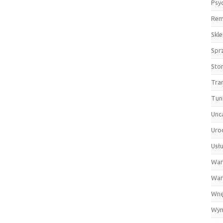
Psy
Rem
Skl
Spr
Sto
Tra
Tun
Unc
Uro
Usłu
War
War
Wnę
Wyn