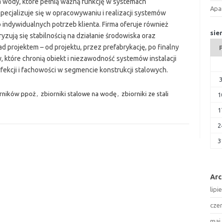
a wody, które pełnią ważną funkcję w systemach
Apa
cjalizuje się w opracowywaniu i realizacji systemów
ndywidualnych potrzeb klienta. Firma oferuje również
sie
yzują się stabilnością na działanie środowiska oraz
 projektem – od projektu, przez prefabrykację, po finalny
 które chronią obiekt i niezawodność systemów instalacji
fekcji i fachowości w segmencie konstrukcji stalowych.
orników ppoż
,
zbiorniki stalowe na wodę
,
zbiorniki ze stali
1
1
2
3
Ar
lipi
cze
maj