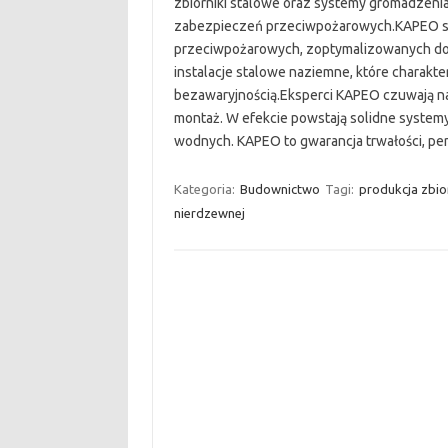
zbiorniki stalowe oraz systemy gromadzeni
zabezpieczeń przeciwpożarowych.KAPEO spe
przeciwpożarowych, zoptymalizowanych do i
instalacje stalowe naziemne, które charakter
bezawaryjnością.Eksperci KAPEO czuwają nad
montaż. W efekcie powstają solidne systemy,
wodnych. KAPEO to gwarancja trwałości, per
Kategoria:
Budownictwo
Tagi:
produkcja zbi
nierdzewnej