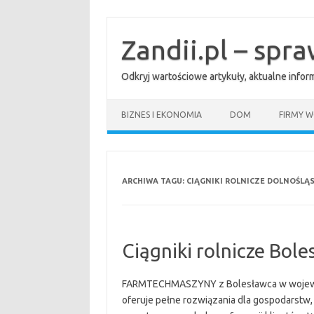
Przejdź
do
treści
Zandii.pl – spr
Odkryj wartościowe artykuły, aktualne info
BIZNES I EKONOMIA
DOM
FIRMY W
ARCHIWA TAGU:
CIĄGNIKI ROLNICZE DOLNOŚLĄS
Ciągniki rolnicze Bole
FARMTECHMASZYNY z Bolesławca w wojewódz
oferuje pełne rozwiązania dla gospodarstw