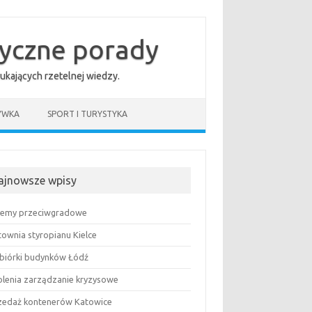
tyczne porady
ukających rzetelnej wiedzy.
YWKA
SPORT I TURYSTYKA
ajnowsze wpisy
temy przeciwgradowe
townia styropianu Kielce
biórki budynków Łódź
olenia zarządzanie kryzysowe
zedaż kontenerów Katowice