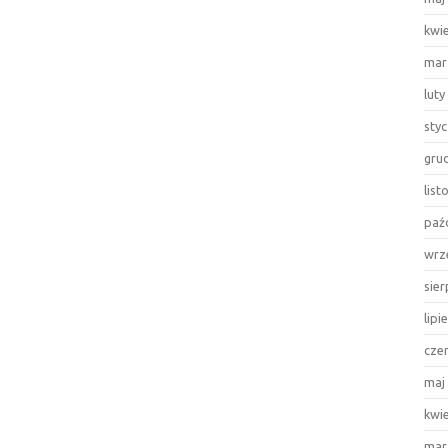
kwi
mar
luty
sty
gru
lis
paź
wrz
sie
lipi
cze
maj
kwi
mar