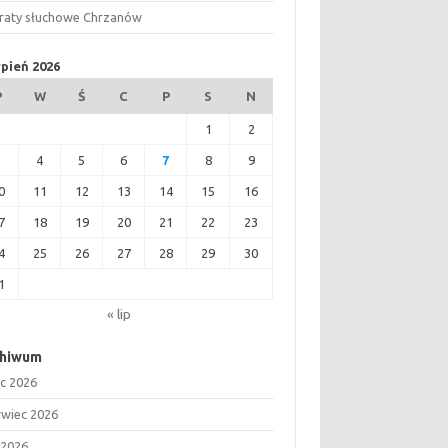
raty słuchowe Chrzanów
rpień 2026
P
W
Ś
C
P
S
N
1
2
3
4
5
6
7
8
9
0
11
12
13
14
15
16
7
18
19
20
21
22
23
4
25
26
27
28
29
30
1
« lip
chiwum
ec 2026
rwiec 2026
 2026