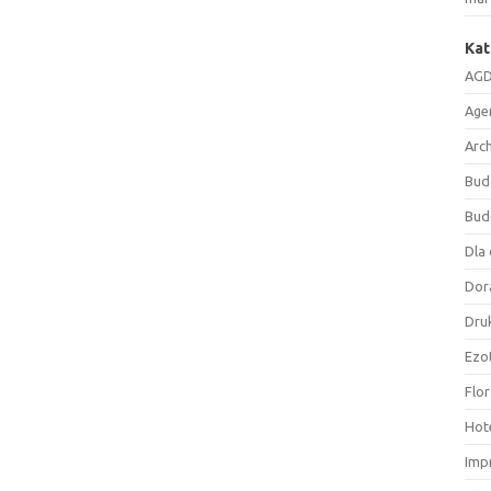
Kat
AGD
Age
Arc
Bud
Bud
Dla 
Dor
Druk
Ezo
Flor
Hote
Imp