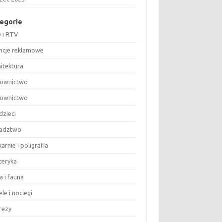
egorie
 i RTV
ncje reklamowe
hitektura
ownictwo
ownictwo
dzieci
adztwo
arnie i poligrafia
teryka
a i fauna
le i noclegi
rezy