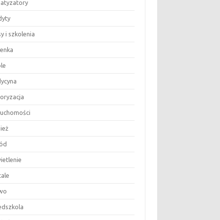
matyzatory
dyty
y i szkolenia
ienka
le
ycyna
oryzacja
ruchomości
ież
ód
ietlenie
tale
wo
edszkola