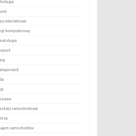
chologia
ont
epy internetowe
zęt komputerowy
matologia
nsport
ing
ategorized
da
gi
szawa
sztaty samochodowe
trze
ajem samochodów