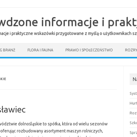
awdzone informacje i prak
rmacje i praktyczne wskazówki przygotowane z myślą o użytkownikach sz
G BRANŻ
FLORA I FAUNA
PRAWO I SPOŁECZEŃSTWO
ROZR
N
KIE
Sys
Hur
sławiec
Roz
Szk
twie dolnośląskie to spółka, która od wielu sezonów
, oferując rozbudowany asortyment maszyn rolniczych,
Spr