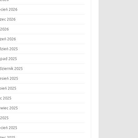
ecień 2026
zec 2026
 2026
czeń 2026
dzień 2025
topad 2025
dziernik 2025
esień 2025
rpień 2025
ec 2025
rwiec 2025
 2025
ecień 2025
zec 2025