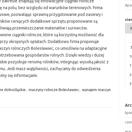
zakresie znajdują się innowacyjne ciągniki rolnicze
Apa
cę na polu, bez względu od warunków terenowych. Firma
wowe, pozwalając sprawną przygotowanie pod zasiewy i
sie
owników ceniących dodatkowe sprzętu proponowane są
liwiają przemieszczanie materiałów i surowców.
e ciągniki rolnicze, które są korzystną możliwość dla
przy okrojonych opłatach. Dodatkowo firma proponuje
aszyn rolniczych Bolesławiec, co umożliwia na adaptacyjne
rzebowania gospodarstw rolnych. Dzięki wiedzy i dużej
1
ie pozyskuje renomę rolników, integrując wysoką jakość z
1
jmu. Jeśli masz wątpliwości, zachęcamy do odwiedzenia
2
imy się informacjami.
3
cze dolnośląskie
,
maszyny rolnicze Bolesławiec
,
wynajem maszyn
Ar
lipi
cze
maj