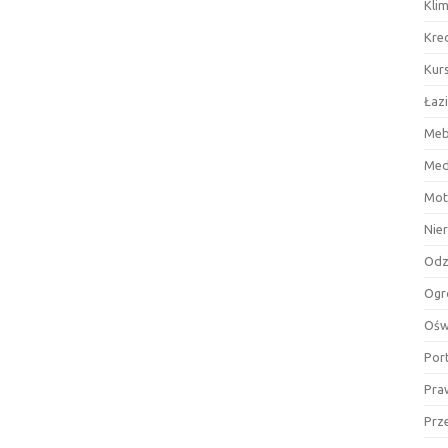
Kli
Kre
Kurs
Łaz
Meb
Med
Mot
Nie
Odz
Ogr
Ośw
Por
Pra
Prz