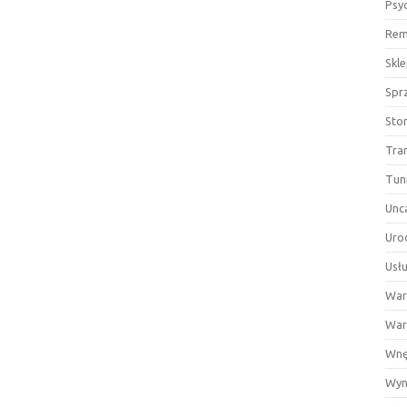
Psy
Rem
Skl
Spr
Sto
Tra
Tun
Unc
Uro
Usłu
War
War
Wnę
Wyn