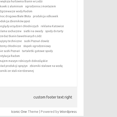
jwiększa hurtownia tkanin w Łodzi
kuwki z aluminium
ogrodzenia z montażem
dgrzewacze wody Radom
moc drogowa Białe Błota
produkcja odkuwek
odukcja zbiorników ppoż
zeglądy urządzeń chłodniczych
reklama Katowice
klama sochaczew
siatki na owady
spody do tarty
rzedaż tkanin bawełnianych Łódź
rężyny techniczne
sushi Poznań dowóz
stemy chłodnicze
słupek ogrodzeniowy
nie sushi Poznań
tartaletki gotowe spody
ntylacja Radom
najem maszyn rolniczych dolnośląskie
kład produkcji sprężyn
zbiorniki stalowe na wodę
iorniki ze stali nierdzewnej
custom footer text right
Iconic One
Theme | Powered by
Wordpress