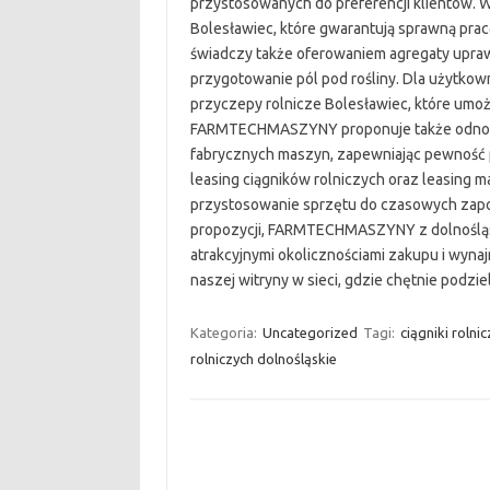
przystosowanych do preferencji klientów. W 
Bolesławiec, które gwarantują sprawną pra
świadczy także oferowaniem agregaty upra
przygotowanie pól pod rośliny. Dla użytk
przyczepy rolnicze Bolesławiec, które umoż
FARMTECHMASZYNY proponuje także odnowion
fabrycznych maszyn, zapewniając pewność 
leasing ciągników rolniczych oraz leasing m
przystosowanie sprzętu do czasowych zapot
propozycji, FARMTECHMASZYNY z dolnośląsk
atrakcyjnymi okolicznościami zakupu i wyna
naszej witryny w sieci, gdzie chętnie podziel
Kategoria:
Uncategorized
Tagi:
ciągniki rolni
rolniczych dolnośląskie