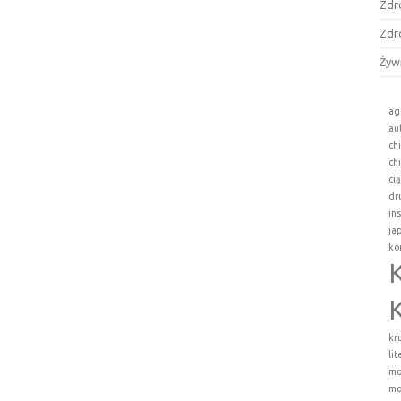
Zdr
Zdr
Żyw
ag
au
ch
ch
ci
dr
in
ja
ko
kr
li
mo
mo