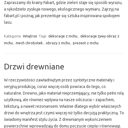
Zapraszamy do krainy Fabart, gdzie zieleń staje się sposób wyrazu,
a rękodzieło zyskuje nowego, ekologicznego wymiaru. Zajrzyj na
fabart.pl i poznaj, jak prezentuje się sztuka inspirowana spokojem
lasu.
Kategoria:
Wnętrze
Tagi:
dekoracje z mchu
,
dekoracje żywy obraz z
mchu
,
mech chrobotek
,
obrazy z mchu
,
prezent z mchu
Drzwi drewniane
W rzeczywistości zawładniętym przez syntetyczne materiały i
seryjną produkcję, coraz więcej osób powraca do tego, co
naturalne. Drewno, jako materiał nieprzemijający, nie tylko pełni rolę
użytkową, ale również wpływa na nasze odczucia – zapachem,
teksturą, a nawet rezonansem. Właśnie dlatego wybór właściwych
drzwi do wnętrza jest czymś więcej niż tylko decyzją praktyczną. To
świadomy manifest stylu życia. Z drewnianym wykończeniem
powierzchnie wprowadzają do domu poczucie ciepła i równowagi.