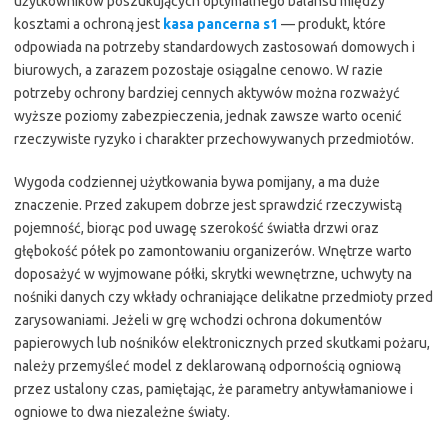
użytkowników poszukujących optymalnego balansu między
kosztami a ochroną jest
kasa pancerna s1
— produkt, które
odpowiada na potrzeby standardowych zastosowań domowych i
biurowych, a zarazem pozostaje osiągalne cenowo. W razie
potrzeby ochrony bardziej cennych aktywów można rozważyć
wyższe poziomy zabezpieczenia, jednak zawsze warto ocenić
rzeczywiste ryzyko i charakter przechowywanych przedmiotów.
Wygoda codziennej użytkowania bywa pomijany, a ma duże
znaczenie. Przed zakupem dobrze jest sprawdzić rzeczywistą
pojemność, biorąc pod uwagę szerokość światła drzwi oraz
głębokość półek po zamontowaniu organizerów. Wnętrze warto
doposażyć w wyjmowane półki, skrytki wewnętrzne, uchwyty na
nośniki danych czy wkłady ochraniające delikatne przedmioty przed
zarysowaniami. Jeżeli w grę wchodzi ochrona dokumentów
papierowych lub nośników elektronicznych przed skutkami pożaru,
należy przemyśleć model z deklarowaną odpornością ogniową
przez ustalony czas, pamiętając, że parametry antywłamaniowe i
ogniowe to dwa niezależne światy.