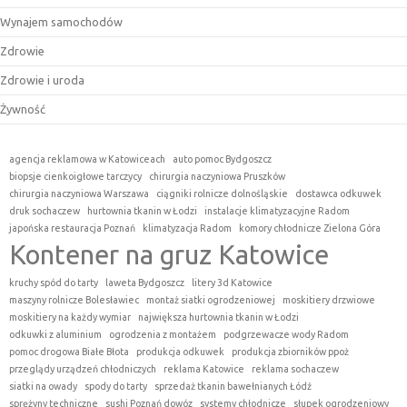
Wynajem samochodów
Zdrowie
Zdrowie i uroda
Żywność
agencja reklamowa w Katowiceach
auto pomoc Bydgoszcz
biopsje cienkoigłowe tarczycy
chirurgia naczyniowa Pruszków
chirurgia naczyniowa Warszawa
ciągniki rolnicze dolnośląskie
dostawca odkuwek
druk sochaczew
hurtownia tkanin w Łodzi
instalacje klimatyzacyjne Radom
japońska restauracja Poznań
klimatyzacja Radom
komory chłodnicze Zielona Góra
Kontener na gruz Katowice
kruchy spód do tarty
laweta Bydgoszcz
litery 3d Katowice
maszyny rolnicze Bolesławiec
montaż siatki ogrodzeniowej
moskitiery drzwiowe
moskitiery na każdy wymiar
największa hurtownia tkanin w Łodzi
odkuwki z aluminium
ogrodzenia z montażem
podgrzewacze wody Radom
pomoc drogowa Białe Błota
produkcja odkuwek
produkcja zbiorników ppoż
przeglądy urządzeń chłodniczych
reklama Katowice
reklama sochaczew
siatki na owady
spody do tarty
sprzedaż tkanin bawełnianych Łódź
sprężyny techniczne
sushi Poznań dowóz
systemy chłodnicze
słupek ogrodzeniowy