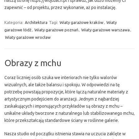
naszą stronę https://wojtdach.pl i sprawdź, jak dużo możemy Ci
zapewnić – od projektu, przez wykonanie, aż po instalację.
Kategoria:
Architektura
Tagi:
Wiaty garażowe kraków
,
Wiaty
garażowe łódź
,
Wiaty garażowe poznań
,
Wiaty garażowe warszawa
,
Wiaty garażowe wrocław
Obrazy z mchu
Coraz liczniej osób szuka we interiorach nie tylko walorów
wizualnych, ale także balansu i spokoju. W odpowiedzi na tę
potrzebę powstają propozycje, które łączą naturalne materiały z
artystycznym podejściem do aranżacji. Jednym z najbardziej
zaskakujących i imponujących przykładów są obrazy z mchu –
unikalne układy tworzone z naturalnego lub stabilizowanego mchu,
które przekształcają standardowe ściany w roślinne galerie.
Nasza studio od początku istnienia stawia na uczucia zaklęte w