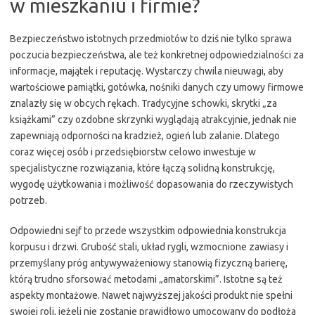
w mieszkaniu i firmie?
Bezpieczeństwo istotnych przedmiotów to dziś nie tylko sprawa
poczucia bezpieczeństwa, ale też konkretnej odpowiedzialności za
informacje, majątek i reputację. Wystarczy chwila nieuwagi, aby
wartościowe pamiątki, gotówka, nośniki danych czy umowy firmowe
znalazły się w obcych rękach. Tradycyjne schowki, skrytki „za
książkami” czy ozdobne skrzynki wyglądają atrakcyjnie, jednak nie
zapewniają odporności na kradzież, ogień lub zalanie. Dlatego
coraz więcej osób i przedsiębiorstw celowo inwestuje w
specjalistyczne rozwiązania, które łączą solidną konstrukcję,
wygodę użytkowania i możliwość dopasowania do rzeczywistych
potrzeb.
Odpowiedni sejf to przede wszystkim odpowiednia konstrukcja
korpusu i drzwi. Grubość stali, układ rygli, wzmocnione zawiasy i
przemyślany próg antywyważeniowy stanowią fizyczną barierę,
którą trudno sforsować metodami „amatorskimi”. Istotne są też
aspekty montażowe. Nawet najwyższej jakości produkt nie spełni
swojej roli, jeżeli nie zostanie prawidłowo umocowany do podłoża