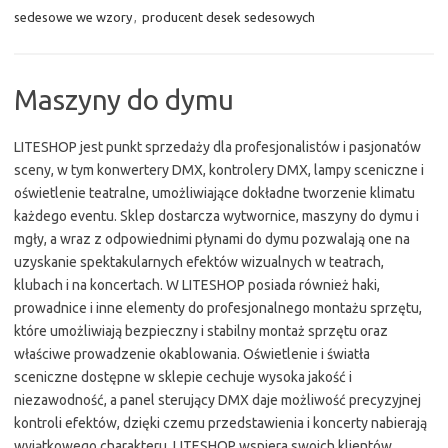
sedesowe we wzory
,
producent desek sedesowych
Maszyny do dymu
LITESHOP jest punkt sprzedaży dla profesjonalistów i pasjonatów
sceny, w tym konwertery DMX, kontrolery DMX, lampy sceniczne i
oświetlenie teatralne, umożliwiające dokładne tworzenie klimatu
każdego eventu. Sklep dostarcza wytwornice, maszyny do dymu i
mgły, a wraz z odpowiednimi płynami do dymu pozwalają one na
uzyskanie spektakularnych efektów wizualnych w teatrach,
klubach i na koncertach. W LITESHOP posiada również haki,
prowadnice i inne elementy do profesjonalnego montażu sprzętu,
które umożliwiają bezpieczny i stabilny montaż sprzętu oraz
właściwe prowadzenie okablowania. Oświetlenie i światła
sceniczne dostępne w sklepie cechuje wysoka jakość i
niezawodność, a panel sterujący DMX daje możliwość precyzyjnej
kontroli efektów, dzięki czemu przedstawienia i koncerty nabierają
wyjątkowego charakteru. LITESHOP wspiera swoich klientów