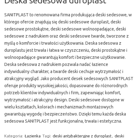
Deska sedesowa duroplast
SANITPLAST to renomowana firma produkująca deski sedesowe, w
którego ofercie znajdują się deski sedesowe duroplast, deski
sedesowe prostokątne, deski sedesowe wolnoopadające, deski
sedesowe z nadrukiem oraz deski sedesowe twarde, tworzone z
myślą o komforcie i trwałości użytkowania. Deska sedesowa z
duroplastu jest trwała i łatwa w czyszczeniu, deski prostokątne i
wolnoopadające gwarantują komfort i bezpieczne użytkowanie.
Deska sedesowa z nadrukiem pozwala nadać łazience
indywidualny charakter, a twarde deski cechuje wytrzymałość i
atrakcyjny wygląd. Jako producent desek sedesowych SANITPLAST
oferuje produkty wysokiej jakości, dopasowane do różnorodnych
potrzeb klientów indywidualnych i firm, zapewniając komfort,
wytrzymałość i atrakcyjny design. Deski sedesowe dostępne w
wielu kształtach, kolorach i mechanizmach montażowych
gwarantują wygodę i bezpieczeństwo. Dzięki temu każda deska
sedesowa SANITPLAST jest funkcjonalna, trwała i estetyczna.
Kategoria:
Łazienka
Tagi:
deski antybakteryjne z duroplast
,
deski