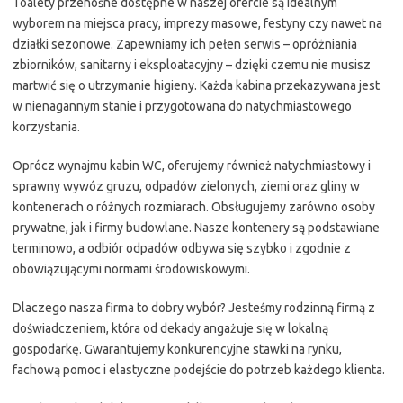
Toalety przenośne dostępne w naszej ofercie są idealnym
wyborem na miejsca pracy, imprezy masowe, festyny czy nawet na
działki sezonowe. Zapewniamy ich pełen serwis – opróżniania
zbiorników, sanitarny i eksploatacyjny – dzięki czemu nie musisz
martwić się o utrzymanie higieny. Każda kabina przekazywana jest
w nienagannym stanie i przygotowana do natychmiastowego
korzystania.
Oprócz wynajmu kabin WC, oferujemy również natychmiastowy i
sprawny wywóz gruzu, odpadów zielonych, ziemi oraz gliny w
kontenerach o różnych rozmiarach. Obsługujemy zarówno osoby
prywatne, jak i firmy budowlane. Nasze kontenery są podstawiane
terminowo, a odbiór odpadów odbywa się szybko i zgodnie z
obowiązującymi normami środowiskowymi.
Dlaczego nasza firma to dobry wybór? Jesteśmy rodzinną firmą z
doświadczeniem, która od dekady angażuje się w lokalną
gospodarkę. Gwarantujemy konkurencyjne stawki na rynku,
fachową pomoc i elastyczne podejście do potrzeb każdego klienta.