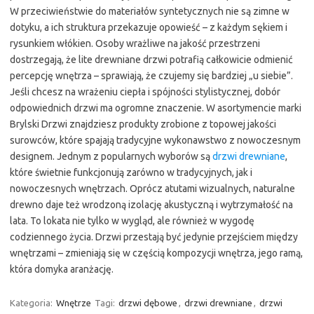
W przeciwieństwie do materiałów syntetycznych nie są zimne w
dotyku, a ich struktura przekazuje opowieść – z każdym sękiem i
rysunkiem włókien. Osoby wrażliwe na jakość przestrzeni
dostrzegają, że lite drewniane drzwi potrafią całkowicie odmienić
percepcję wnętrza – sprawiają, że czujemy się bardziej „u siebie”.
Jeśli chcesz na wrażeniu ciepła i spójności stylistycznej, dobór
odpowiednich drzwi ma ogromne znaczenie. W asortymencie marki
Brylski Drzwi znajdziesz produkty zrobione z topowej jakości
surowców, które spajają tradycyjne wykonawstwo z nowoczesnym
designem. Jednym z popularnych wyborów są
drzwi drewniane
,
które świetnie funkcjonują zarówno w tradycyjnych, jak i
nowoczesnych wnętrzach. Oprócz atutami wizualnych, naturalne
drewno daje też wrodzoną izolację akustyczną i wytrzymałość na
lata. To lokata nie tylko w wygląd, ale również w wygodę
codziennego życia. Drzwi przestają być jedynie przejściem między
wnętrzami – zmieniają się w częścią kompozycji wnętrza, jego ramą,
która domyka aranżację.
Kategoria:
Wnętrze
Tagi:
drzwi dębowe
,
drzwi drewniane
,
drzwi