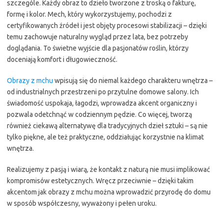
szczególe. Każdy obraz to dzieło tworzone z troską o fakturę,
formę i kolor. Mech, który wykorzystujemy, pochodzi z
certyfikowanych źródeł i jest objęty procesowi stabilizacji – dzięki
temu zachowuje naturalny wygląd przez lata, bez potrzeby
doglądania. To świetne wyjście dla pasjonatów roślin, którzy
doceniają komfort i długowieczność.
Obrazy z mchu
wpisują się do niemal każdego charakteru wnętrza –
od industrialnych przestrzeni po przytulne domowe salony. Ich
świadomość uspokaja, łagodzi, wprowadza akcent organiczny i
pozwala odetchnąć w codziennym pędzie. Co więcej, tworzą
również ciekawą alternatywę dla tradycyjnych dzieł sztuki – są nie
tylko piękne, ale też praktyczne, oddziałując korzystnie na klimat
wnętrza.
Realizujemy z pasją i wiarą, że kontakt z naturą nie musi implikować
kompromisów estetycznych. Wręcz przeciwnie – dzięki takim
akcentom jak obrazy z mchu można wprowadzić przyrodę do domu
w sposób współczesny, wyważony i pełen uroku.