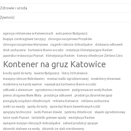
Zdrowie i uroda
Żywność
agencja reklamowa w Katowiceach
auto pomoc Bydgoszcz
biopsje cienkoigłowe tarczycy
chirurgia naczyniowa Pruszków
chirurgia naczyniowa Warszawa
ciągniki rolnicze dolnośląskie
dostawca odkuwek
druk sochaczew
hurtownia tkanin w Łodzi
instalacje klimatyzacyjne Radom
japońska restauracja Poznań
klimatyzacja Radom
komory chłodnicze Zielona Góra
Kontener na gruz Katowice
kruchy spód do tarty
laweta Bydgoszcz
litery 3d Katowice
maszyny rolnicze Bolesławiec
montaż siatki ogrodzeniowej
moskitiery drzwiowe
moskitiery na każdy wymiar
największa hurtownia tkanin w Łodzi
odkuwki z aluminium
ogrodzenia z montażem
podgrzewacze wody Radom
pomoc drogowa Białe Błota
produkcja odkuwek
produkcja zbiorników ppoż
przeglądy urządzeń chłodniczych
reklama Katowice
reklama sochaczew
siatki na owady
spody do tarty
sprzedaż tkanin bawełnianych Łódź
sprężyny techniczne
sushi Poznań dowóz
systemy chłodnicze
słupek ogrodzeniowy
tanie sushi Poznań
tartaletki gotowe spody
wentylacja Radom
wynajem maszyn rolniczych dolnośląskie
zakład produkcji sprężyn
zbiorniki stalowe na wodę
zbiorniki ze stali nierdzewnej