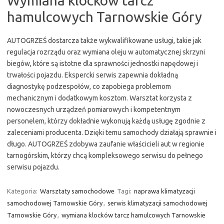
Wymiana klocków tarcz
hamulcowych Tarnowskie Góry
AUTOGRZEŚ dostarcza także wykwalifikowane usługi, takie jak
regulacja rozrządu oraz wymiana oleju w automatycznej skrzyni
biegów, które są istotne dla sprawności jednostki napędowej i
trwałości pojazdu. Ekspercki serwis zapewnia dokładną
diagnostykę podzespołów, co zapobiega problemom
mechanicznym i dodatkowym kosztom. Warsztat korzysta z
nowoczesnych urządzeń pomiarowych i kompetentnym
personelem, którzy dokładnie wykonują każdą usługę zgodnie z
zaleceniami producenta. Dzięki temu samochody działają sprawnie i
długo. AUTOGRZEŚ zdobywa zaufanie właścicieli aut w regionie
tarnogórskim, którzy chcą kompleksowego serwisu do pełnego
serwisu pojazdu.
Kategoria:
Warsztaty samochodowe
Tagi:
naprawa klimatyzacji
samochodowej Tarnowskie Góry
,
serwis klimatyzacji samochodowej
Tarnowskie Góry
,
wymiana klocków tarcz hamulcowych Tarnowskie