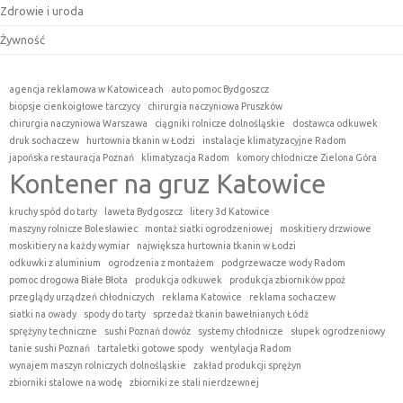
Zdrowie i uroda
Żywność
agencja reklamowa w Katowiceach
auto pomoc Bydgoszcz
biopsje cienkoigłowe tarczycy
chirurgia naczyniowa Pruszków
chirurgia naczyniowa Warszawa
ciągniki rolnicze dolnośląskie
dostawca odkuwek
druk sochaczew
hurtownia tkanin w Łodzi
instalacje klimatyzacyjne Radom
japońska restauracja Poznań
klimatyzacja Radom
komory chłodnicze Zielona Góra
Kontener na gruz Katowice
kruchy spód do tarty
laweta Bydgoszcz
litery 3d Katowice
maszyny rolnicze Bolesławiec
montaż siatki ogrodzeniowej
moskitiery drzwiowe
moskitiery na każdy wymiar
największa hurtownia tkanin w Łodzi
odkuwki z aluminium
ogrodzenia z montażem
podgrzewacze wody Radom
pomoc drogowa Białe Błota
produkcja odkuwek
produkcja zbiorników ppoż
przeglądy urządzeń chłodniczych
reklama Katowice
reklama sochaczew
siatki na owady
spody do tarty
sprzedaż tkanin bawełnianych Łódź
sprężyny techniczne
sushi Poznań dowóz
systemy chłodnicze
słupek ogrodzeniowy
tanie sushi Poznań
tartaletki gotowe spody
wentylacja Radom
wynajem maszyn rolniczych dolnośląskie
zakład produkcji sprężyn
zbiorniki stalowe na wodę
zbiorniki ze stali nierdzewnej