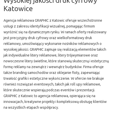
Wysokiej jakości druk cyfrowy
Katowice
Agencja reklamowa GRAPHIC z Katowic oferuje wszechstronne
usługi z zakresu identyfikacji wizualnej, pomagając firmom
wyróżnić się na dynamicznym rynku. W ramach oferty realizowany
jest precyzyjny druk cyfrowy oraz wielkoformatowy druk
reklamowy, umożliwiający wykonanie nośników reklamowych o
wysokiej jakości. GRAPHIC zajmuje się realizacją elementów takich
jak indywidualne litery reklamowe, litery trójwymiarowe oraz
nowoczesne litery świetlne, które stanowią skuteczną i estetyczną
formę reklamy na zewnątrz i wewnątrz budynków. Firma oferuje
także branding samochodów oraz oklejanie floty, zapewniając
trwałość grafiki i estetyczne wykończenie. W ofercie nie brakuje
również rozwiązań eventowych, takich jak roll upy reklamowe,
które skutecznie wspierają podczas eventów i prezentacji.
GRAPHIC z Katowic to agencja reklamowa, opierająca się na
innowacjach, kreatywne projekty i kompleksową obsługę klientów
na wszystkich etapach współpracy.