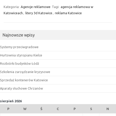
Kategoria:
Agencje reklamowe
Tagi:
agencja reklamowa w
Katowiceach
,
litery 3d Katowice
,
reklama Katowice
Najnowsze wpisy
Systemy przeciwgradowe
Hurtownia styropianu Kielce
Rozbiórki budynków Łódź
Szkolenia zarządzanie kryzysowe
Sprzedaż kontenerów Katowice
Aparaty słuchowe Chrzanów
sierpień 2026
P
W
Ś
C
P
S
N