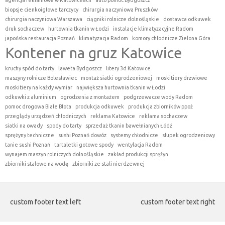
agencja reklamowa w Katowiceach
auto pomoc Bydgoszcz
biopsje cienkoigłowe tarczycy
chirurgia naczyniowa Pruszków
chirurgia naczyniowa Warszawa
ciągniki rolnicze dolnośląskie
dostawca odkuwek
druk sochaczew
hurtownia tkanin w Łodzi
instalacje klimatyzacyjne Radom
japońska restauracja Poznań
klimatyzacja Radom
komory chłodnicze Zielona Góra
Kontener na gruz Katowice
kruchy spód do tarty
laweta Bydgoszcz
litery 3d Katowice
maszyny rolnicze Bolesławiec
montaż siatki ogrodzeniowej
moskitiery drzwiowe
moskitiery na każdy wymiar
największa hurtownia tkanin w Łodzi
odkuwki z aluminium
ogrodzenia z montażem
podgrzewacze wody Radom
pomoc drogowa Białe Błota
produkcja odkuwek
produkcja zbiorników ppoż
przeglądy urządzeń chłodniczych
reklama Katowice
reklama sochaczew
siatki na owady
spody do tarty
sprzedaż tkanin bawełnianych Łódź
sprężyny techniczne
sushi Poznań dowóz
systemy chłodnicze
słupek ogrodzeniowy
tanie sushi Poznań
tartaletki gotowe spody
wentylacja Radom
wynajem maszyn rolniczych dolnośląskie
zakład produkcji sprężyn
zbiorniki stalowe na wodę
zbiorniki ze stali nierdzewnej
custom footer text left
custom footer text right