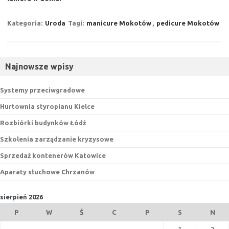
Kategoria:
Uroda
Tagi:
manicure Mokotów
,
pedicure Mokotów
Najnowsze wpisy
Systemy przeciwgradowe
Hurtownia styropianu Kielce
Rozbiórki budynków Łódź
Szkolenia zarządzanie kryzysowe
Sprzedaż kontenerów Katowice
Aparaty słuchowe Chrzanów
sierpień 2026
P
W
Ś
C
P
S
N