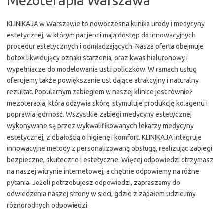
Mezoterapia Warszawa
KLINIKAJA w Warszawie to nowoczesna klinika urody i medycyny
estetycznej, w którym pacjenci mają dostęp do innowacyjnych
procedur estetycznych i odmładzających. Nasza oferta obejmuje
botox likwidujący oznaki starzenia, oraz kwas hialuronowy i
wypełniacze do modelowania ust i policzków. W ramach usług
oferujemy także powiększanie ust dające atrakcyjny i naturalny
rezultat. Popularnym zabiegiem w naszej klinice jest również
mezoterapia, która odżywia skórę, stymuluje produkcję kolagenu i
poprawia jędrność. Wszystkie zabiegi medycyny estetycznej
wykonywane są przez wykwalifikowanych lekarzy medycyny
estetycznej, z dbałością o higienę i komfort. KLINIKAJA integruje
innowacyjne metody z personalizowaną obsługą, realizując zabiegi
bezpieczne, skuteczne i estetyczne. Więcej odpowiedzi otrzymasz
na naszej witrynie internetowej, a chętnie odpowiemy na różne
pytania. Jeżeli potrzebujesz odpowiedzi, zapraszamy do
odwiedzenia naszej strony w sieci, gdzie z zapałem udzielimy
różnorodnych odpowiedzi.