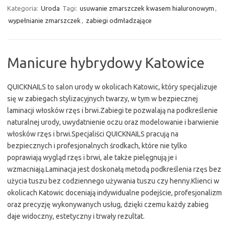
Kategoria:
Uroda
Tagi:
usuwanie zmarszczek kwasem hialuronowym
,
wypełnianie zmarszczek
,
zabiegi odmładzające
Manicure hybrydowy Katowice
QUICKNAILS to salon urody w okolicach Katowic, który specjalizuje
się w zabiegach stylizacyjnych twarzy, w tym w bezpiecznej
laminacji włosków rzęs i brwi.Zabiegi te pozwalają na podkreślenie
naturalnej urody, uwydatnienie oczu oraz modelowanie i barwienie
włosków rzęs i brwi.Specjaliści QUICKNAILS pracują na
bezpiecznych i profesjonalnych środkach, które nie tylko
poprawiają wygląd rzęs i brwi, ale także pielęgnują je i
wzmacniają.Laminacja jest doskonałą metodą podkreślenia rzęs bez
użycia tuszu bez codziennego używania tuszu czy henny.Klienci w
okolicach Katowic doceniają indywidualne podejście, profesjonalizm
oraz precyzję wykonywanych usług, dzięki czemu każdy zabieg
daje widoczny, estetyczny i trwały rezultat.