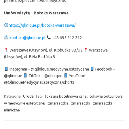
pełne bezpieczeństwo medyczne.
Umów wizytę – Botoks Warszawa
https://qlinique.pl/botoks-warszawa/
kontakt@qlinique.pl
+48 695 212 212
Warszawa (Ursynów), ul. Kłobucka 8B/U2
Warszawa
(Ursynów), ul. Béla Bartóka 8
Instagram – @qlinique.medycyna.estetyczna
Facebook –
@qlinique
TikTok – @qlinique
YouTube –
@QliniqueMedycynaEstetyczna/shorts
Kategoria:
Uroda
Tagi:
toksyna botulinowa cena
,
toksyna botulinowa
w medycynie estetycznej
,
zmarszczka
,
zmarszczki
,
zmarszczki
mimiczne