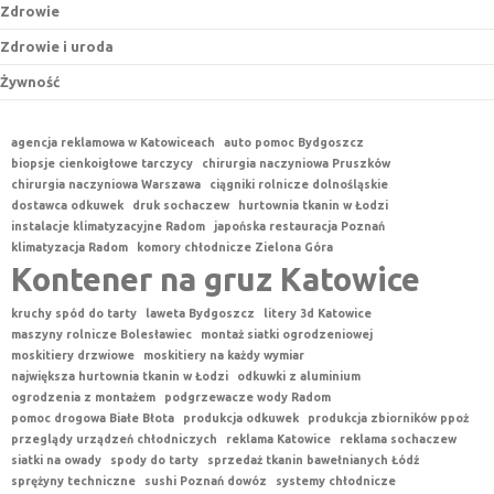
Zdrowie
Zdrowie i uroda
Żywność
agencja reklamowa w Katowiceach
auto pomoc Bydgoszcz
biopsje cienkoigłowe tarczycy
chirurgia naczyniowa Pruszków
chirurgia naczyniowa Warszawa
ciągniki rolnicze dolnośląskie
dostawca odkuwek
druk sochaczew
hurtownia tkanin w Łodzi
instalacje klimatyzacyjne Radom
japońska restauracja Poznań
klimatyzacja Radom
komory chłodnicze Zielona Góra
Kontener na gruz Katowice
kruchy spód do tarty
laweta Bydgoszcz
litery 3d Katowice
maszyny rolnicze Bolesławiec
montaż siatki ogrodzeniowej
moskitiery drzwiowe
moskitiery na każdy wymiar
największa hurtownia tkanin w Łodzi
odkuwki z aluminium
ogrodzenia z montażem
podgrzewacze wody Radom
pomoc drogowa Białe Błota
produkcja odkuwek
produkcja zbiorników ppoż
przeglądy urządzeń chłodniczych
reklama Katowice
reklama sochaczew
siatki na owady
spody do tarty
sprzedaż tkanin bawełnianych Łódź
sprężyny techniczne
sushi Poznań dowóz
systemy chłodnicze