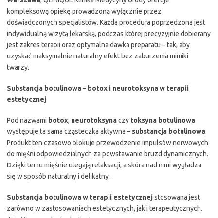
Warszawa
, QLINIQUE Klinika Medycyny Urody oferuje
kompleksową opiekę prowadzoną wyłącznie przez
doświadczonych specjalistów. Każda procedura poprzedzona jest
indywidualną wizytą lekarską, podczas której precyzyjnie dobierany
jest zakres terapii oraz optymalna dawka preparatu – tak, aby
uzyskać maksymalnie naturalny efekt bez zaburzenia mimiki
twarzy.
Substancja botulinowa – botox i neurotoksyna w terapii
estetycznej
Pod nazwami
botox
,
neurotoksyna
czy
toksyna botulinowa
występuje ta sama cząsteczka aktywna –
substancja botulinowa
.
Produkt ten czasowo blokuje przewodzenie impulsów nerwowych
do mięśni odpowiedzialnych za powstawanie bruzd dynamicznych.
Dzięki temu mięśnie ulegają relaksacji, a skóra nad nimi wygładza
się w sposób naturalny i delikatny.
Substancja botulinowa w terapii estetycznej
stosowana jest
zarówno w zastosowaniach estetycznych, jak i terapeutycznych.