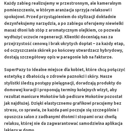
Każdy zabieg realizujemy w przestronnym, ale kameralnym
pomieszczeniu, w którym aranżacja sprzyja relaksowi i
spokojowi. Przed przystąpieniem do stylizacji dokładnie
dezynfekujemy narzędzia, a po zabiegu oferujemy niewielki
masaż dłoni lub stóp z aromatycznym olejkiem, co pozwala
wydłużyć uczucie regeneracji. Klientki doceniają nas za
przejrzystość cenową i brak ukrytych dopłat – za każdy etap,
od oczyszczania skórek po końcowy utwardzacz hybrydowy,
dostają szczegółowy opis w paragonie lub na fakturze.
SuperPazy to idealne miejsce dla kobiet, które chcą połączyć
estetykę z dbałością o zdrowie paznokci i skóry. Nasze
stylistki śledzą postępy pielęgnacji, doradzają produkty do
domowej kuracji i proponują terminy kolejnych wizyt, aby
rezultat manicure Mokotów lub pedicure Mokotów pozostał
jak najdłużej. Dzięki elastycznemu grafikowi pracujemy bez
stresu, co sprawia, że każda pani poczuje się szczególnie i
opuszcza salon z zadbanymi dłońmi i stopami oraz chwilą
relaksu, której nie da zagwarantować samodzielna aplikacja
lakieru w domu.