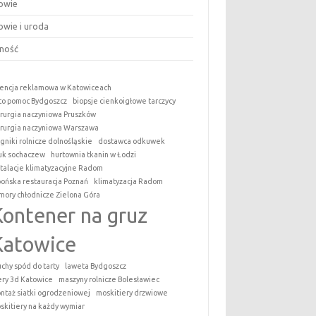
owie
owie i uroda
ność
encja reklamowa w Katowiceach
to pomoc Bydgoszcz
biopsje cienkoigłowe tarczycy
irurgia naczyniowa Pruszków
irurgia naczyniowa Warszawa
ągniki rolnicze dolnośląskie
dostawca odkuwek
uk sochaczew
hurtownia tkanin w Łodzi
stalacje klimatyzacyjne Radom
pońska restauracja Poznań
klimatyzacja Radom
mory chłodnicze Zielona Góra
Kontener na gruz
Katowice
uchy spód do tarty
laweta Bydgoszcz
tery 3d Katowice
maszyny rolnicze Bolesławiec
ntaż siatki ogrodzeniowej
moskitiery drzwiowe
skitiery na każdy wymiar