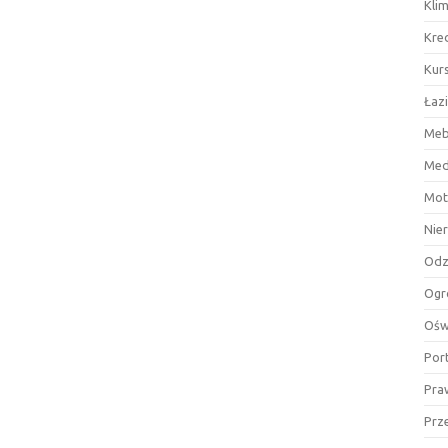
Kli
Kre
Kurs
Łaz
Meb
Med
Mot
Nie
Odz
Ogr
Ośw
Por
Pra
Prz