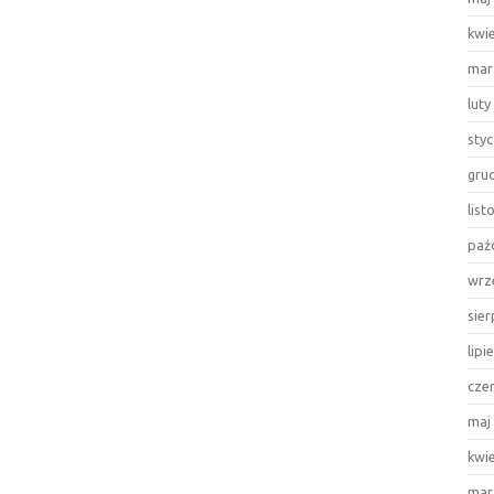
kwi
mar
luty
sty
gru
lis
paź
wrz
sie
lipi
cze
maj
kwi
mar