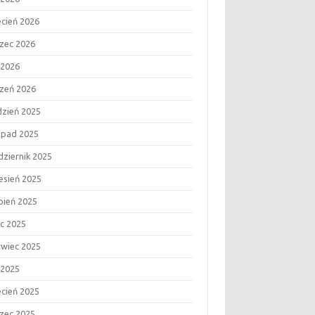
ecień 2026
zec 2026
 2026
czeń 2026
dzień 2025
topad 2025
dziernik 2025
esień 2025
rpień 2025
ec 2025
rwiec 2025
 2025
ecień 2025
zec 2025