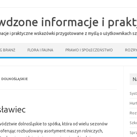
awdzone informacje i prak
rmacje i praktyczne wskazówki przygotowane z myślą o użytkownikach sz
G BRANŻ
FLORA I FAUNA
PRAWO I SPOŁECZEŃSTWO
ROZR
N
 DOLNOŚLĄSKIE
Sys
Hur
sławiec
Roz
Szk
twie dolnośląskie to spółka, która od wielu sezonów
, oferując rozbudowany asortyment maszyn rolniczych,
Spr