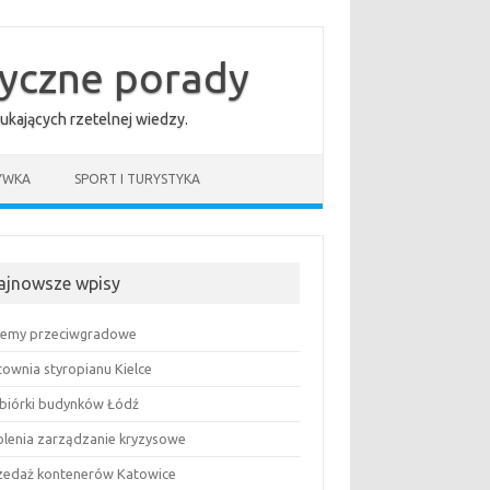
tyczne porady
ukających rzetelnej wiedzy.
YWKA
SPORT I TURYSTYKA
ajnowsze wpisy
temy przeciwgradowe
townia styropianu Kielce
biórki budynków Łódź
olenia zarządzanie kryzysowe
zedaż kontenerów Katowice