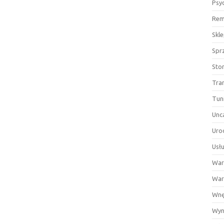
Psy
Rem
Skl
Spr
Sto
Tra
Tun
Unc
Uro
Usłu
War
War
Wnę
Wyn