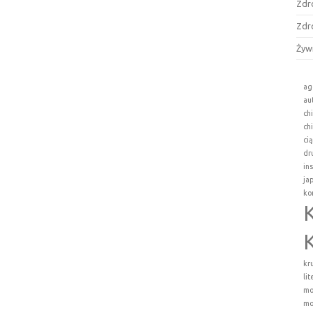
Zdr
Zdr
Żyw
ag
au
ch
ch
ci
dr
in
ja
ko
kr
li
mo
mo