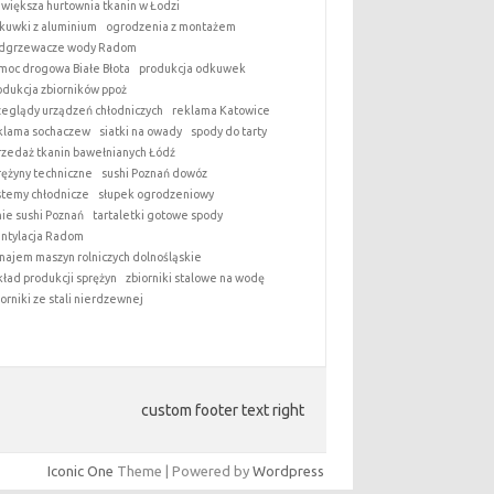
jwiększa hurtownia tkanin w Łodzi
kuwki z aluminium
ogrodzenia z montażem
dgrzewacze wody Radom
moc drogowa Białe Błota
produkcja odkuwek
odukcja zbiorników ppoż
zeglądy urządzeń chłodniczych
reklama Katowice
klama sochaczew
siatki na owady
spody do tarty
rzedaż tkanin bawełnianych Łódź
rężyny techniczne
sushi Poznań dowóz
stemy chłodnicze
słupek ogrodzeniowy
nie sushi Poznań
tartaletki gotowe spody
ntylacja Radom
najem maszyn rolniczych dolnośląskie
kład produkcji sprężyn
zbiorniki stalowe na wodę
iorniki ze stali nierdzewnej
custom footer text right
Iconic One
Theme | Powered by
Wordpress