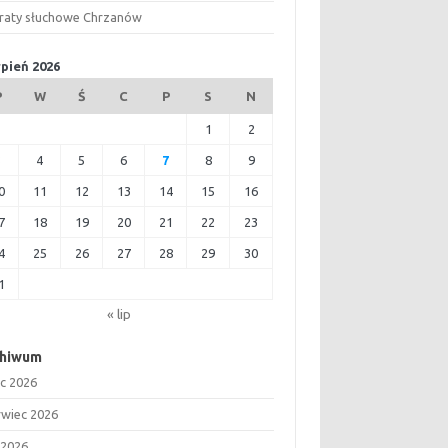
raty słuchowe Chrzanów
rpień 2026
P
W
Ś
C
P
S
N
1
2
3
4
5
6
7
8
9
0
11
12
13
14
15
16
7
18
19
20
21
22
23
4
25
26
27
28
29
30
1
« lip
chiwum
ec 2026
rwiec 2026
 2026