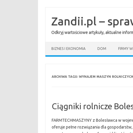
Przejdź
do
treści
Zandii.pl – spr
Odkryj wartościowe artykuły, aktualne info
BIZNES I EKONOMIA
DOM
FIRMY W
ARCHIWA TAGU:
WYNAJEM MASZYN ROLNICZYCH
Ciągniki rolnicze Bole
FARMTECHMASZYNY z Bolesławca w wojewódz
oferuje pełne rozwiązania dla gospodarstw