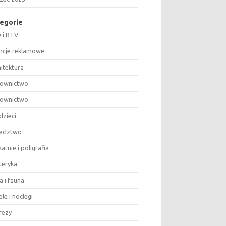
egorie
 i RTV
ncje reklamowe
hitektura
ownictwo
ownictwo
dzieci
adztwo
arnie i poligrafia
teryka
a i fauna
le i noclegi
rezy