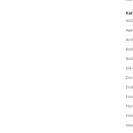
Kat
AGD
Age
Arc
Bud
Bud
Dla 
Dor
Druk
Ezo
Flor
Hote
Imp