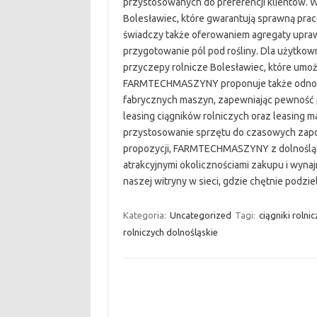
przystosowanych do preferencji klientów. W 
Bolesławiec, które gwarantują sprawną pra
świadczy także oferowaniem agregaty upra
przygotowanie pól pod rośliny. Dla użytk
przyczepy rolnicze Bolesławiec, które umoż
FARMTECHMASZYNY proponuje także odnowion
fabrycznych maszyn, zapewniając pewność 
leasing ciągników rolniczych oraz leasing m
przystosowanie sprzętu do czasowych zapot
propozycji, FARMTECHMASZYNY z dolnośląsk
atrakcyjnymi okolicznościami zakupu i wyna
naszej witryny w sieci, gdzie chętnie podziel
Kategoria:
Uncategorized
Tagi:
ciągniki rolni
rolniczych dolnośląskie