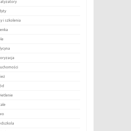
matyzatory
dyty
y i szkolenia
ienka
le
ycyna
oryzacja
ruchomości
ież
ód
ietlenie
tale
wo
edszkola