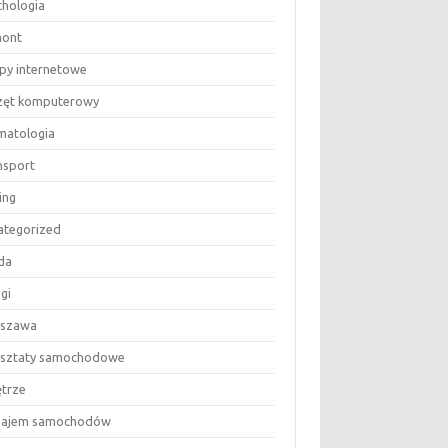
chologia
ont
epy internetowe
zęt komputerowy
matologia
nsport
ing
ategorized
da
gi
szawa
sztaty samochodowe
trze
ajem samochodów