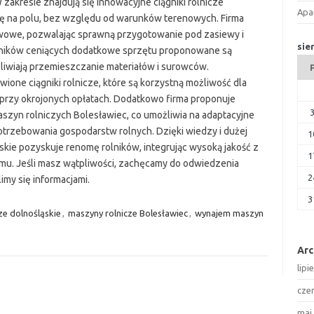
zakresie znajdują się innowacyjne ciągniki rolnicze
Apa
cę na polu, bez względu od warunków terenowych. Firma
wowe, pozwalając sprawną przygotowanie pod zasiewy i
sie
owników ceniących dodatkowe sprzętu proponowane są
liwiają przemieszczanie materiałów i surowców.
e ciągniki rolnicze, które są korzystną możliwość dla
przy okrojonych opłatach. Dodatkowo firma proponuje
aszyn rolniczych Bolesławiec, co umożliwia na adaptacyjne
rzebowania gospodarstw rolnych. Dzięki wiedzy i dużej
1
ie pozyskuje renomę rolników, integrując wysoką jakość z
1
jmu. Jeśli masz wątpliwości, zachęcamy do odwiedzenia
2
imy się informacjami.
3
cze dolnośląskie
,
maszyny rolnicze Bolesławiec
,
wynajem maszyn
Ar
lipi
cze
maj