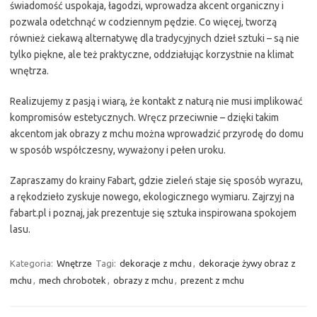
świadomość uspokaja, łagodzi, wprowadza akcent organiczny i
pozwala odetchnąć w codziennym pędzie. Co więcej, tworzą
również ciekawą alternatywę dla tradycyjnych dzieł sztuki – są nie
tylko piękne, ale też praktyczne, oddziałując korzystnie na klimat
wnętrza.
Realizujemy z pasją i wiarą, że kontakt z naturą nie musi implikować
kompromisów estetycznych. Wręcz przeciwnie – dzięki takim
akcentom jak obrazy z mchu można wprowadzić przyrodę do domu
w sposób współczesny, wyważony i pełen uroku.
Zapraszamy do krainy Fabart, gdzie zieleń staje się sposób wyrazu,
a rękodzieło zyskuje nowego, ekologicznego wymiaru. Zajrzyj na
fabart.pl i poznaj, jak prezentuje się sztuka inspirowana spokojem
lasu.
Kategoria:
Wnętrze
Tagi:
dekoracje z mchu
,
dekoracje żywy obraz z
mchu
,
mech chrobotek
,
obrazy z mchu
,
prezent z mchu