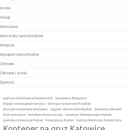
Uroda
Usługi
Warszawa
Warsztaty samochodowe
Wnętrze
Wynajem samochodów
Zdrowie
Zdrowie i uroda
Żywność
agencja reklamowa w Katowiceach
auto pomoc Bydgoszcz
biopsje cienkoigłowe tarczycy
chirurgia naczyniowa Pruszków
chirurgia naczyniowa Warszawa
ciągniki rolnicze dolnośląskie
dostawca odkuwek
druk sochaczew
hurtownia tkanin w Łodzi
instalacje klimatyzacyjne Radom
japońska restauracja Poznań
klimatyzacja Radom
komory chłodnicze Zielona Góra
Kontener na gruz Katowice