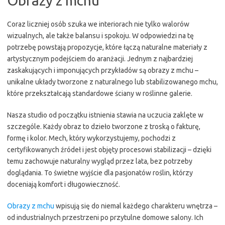
Obrazy z mchu
Coraz liczniej osób szuka we interiorach nie tylko walorów
wizualnych, ale także balansu i spokoju. W odpowiedzi na tę
potrzebę powstają propozycje, które łączą naturalne materiały z
artystycznym podejściem do aranżacji. Jednym z najbardziej
zaskakujących i imponujących przykładów są obrazy z mchu –
unikalne układy tworzone z naturalnego lub stabilizowanego mchu,
które przekształcają standardowe ściany w roślinne galerie.
Nasza studio od początku istnienia stawia na uczucia zaklęte w
szczególe. Każdy obraz to dzieło tworzone z troską o fakturę,
formę i kolor. Mech, który wykorzystujemy, pochodzi z
certyfikowanych źródeł i jest objęty procesowi stabilizacji – dzięki
temu zachowuje naturalny wygląd przez lata, bez potrzeby
doglądania. To świetne wyjście dla pasjonatów roślin, którzy
doceniają komfort i długowieczność.
Obrazy z mchu
wpisują się do niemal każdego charakteru wnętrza –
od industrialnych przestrzeni po przytulne domowe salony. Ich