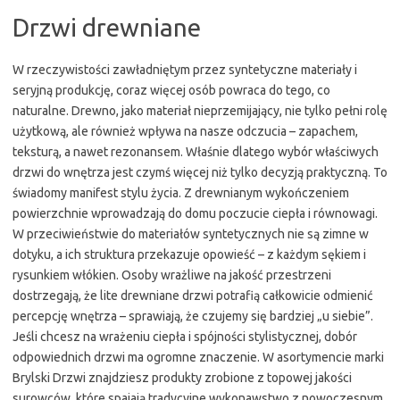
Drzwi drewniane
W rzeczywistości zawładniętym przez syntetyczne materiały i
seryjną produkcję, coraz więcej osób powraca do tego, co
naturalne. Drewno, jako materiał nieprzemijający, nie tylko pełni rolę
użytkową, ale również wpływa na nasze odczucia – zapachem,
teksturą, a nawet rezonansem. Właśnie dlatego wybór właściwych
drzwi do wnętrza jest czymś więcej niż tylko decyzją praktyczną. To
świadomy manifest stylu życia. Z drewnianym wykończeniem
powierzchnie wprowadzają do domu poczucie ciepła i równowagi.
W przeciwieństwie do materiałów syntetycznych nie są zimne w
dotyku, a ich struktura przekazuje opowieść – z każdym sękiem i
rysunkiem włókien. Osoby wrażliwe na jakość przestrzeni
dostrzegają, że lite drewniane drzwi potrafią całkowicie odmienić
percepcję wnętrza – sprawiają, że czujemy się bardziej „u siebie”.
Jeśli chcesz na wrażeniu ciepła i spójności stylistycznej, dobór
odpowiednich drzwi ma ogromne znaczenie. W asortymencie marki
Brylski Drzwi znajdziesz produkty zrobione z topowej jakości
surowców, które spajają tradycyjne wykonawstwo z nowoczesnym