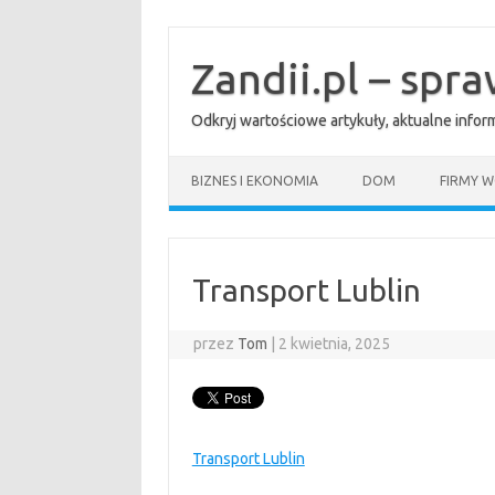
Przejdź
do
treści
Zandii.pl – spr
Odkryj wartościowe artykuły, aktualne info
BIZNES I EKONOMIA
DOM
FIRMY W
Transport Lublin
przez
Tom
|
2 kwietnia, 2025
Transport Lublin