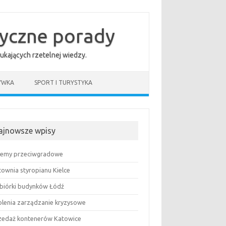
tyczne porady
ukających rzetelnej wiedzy.
YWKA
SPORT I TURYSTYKA
ajnowsze wpisy
temy przeciwgradowe
townia styropianu Kielce
biórki budynków Łódź
olenia zarządzanie kryzysowe
zedaż kontenerów Katowice