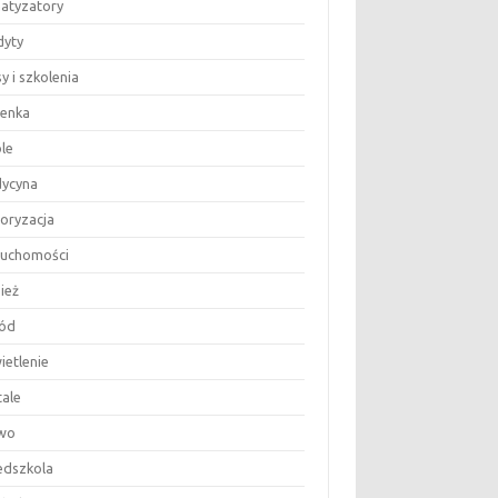
matyzatory
dyty
y i szkolenia
ienka
le
ycyna
oryzacja
ruchomości
ież
ód
ietlenie
tale
wo
edszkola