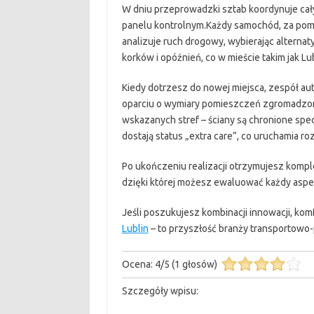
W dniu przeprowadzki sztab koordynuje cał
panelu kontrolnym.Każdy samochód, za pomo
analizuje ruch drogowy, wybierając alternat
korków i opóźnień, co w mieście takim jak L
Kiedy dotrzesz do nowej miejsca, zespół a
oparciu o wymiary pomieszczeń zgromadzon
wskazanych stref – ściany są chronione spe
dostają status „extra care”, co uruchamia 
Po ukończeniu realizacji otrzymujesz kompl
dzięki której możesz ewaluować każdy aspe
Jeśli poszukujesz kombinacji innowacji, komf
Lublin
– to przyszłość branży transportowo
Ocena:
4
/
5
(
1
głosów)
Szczegóły wpisu: