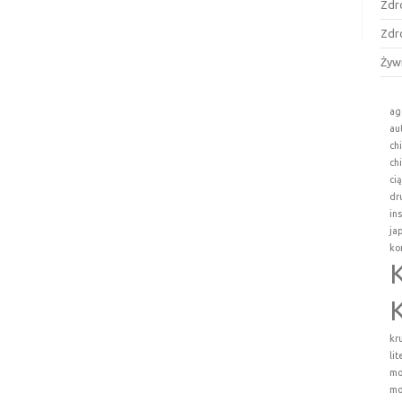
Zdr
Zdr
Żyw
ag
au
ch
ch
ci
dr
in
ja
ko
kr
li
mo
mo