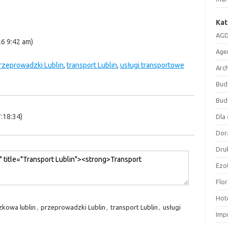
Kat
AGD
26 9:42 am)
Age
rzeprowadzki Lublin
,
transport Lublin
,
usługi transportowe
Arc
Bud
Bud
:18:34)
Dla 
Dor
Druk
Ezo
Flor
Hote
kowa lublin
,
przeprowadzki Lublin
,
transport Lublin
,
usługi
Imp