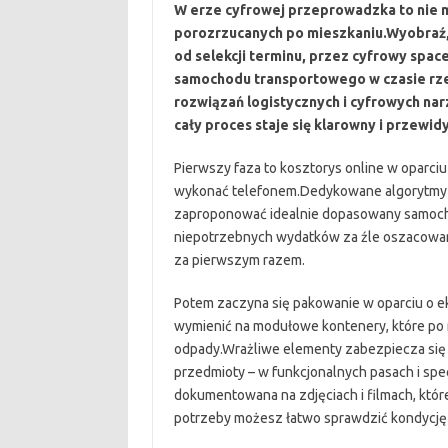
W erze cyfrowej przeprowadzka to nie m
porozrzucanych po mieszkaniu.Wyobraź, 
od selekcji terminu, przez cyfrowy spac
samochodu transportowego w czasie rze
rozwiązań logistycznych i cyfrowych na
cały proces staje się klarowny i przewid
Pierwszy faza to kosztorys online w oparci
wykonać telefonem.Dedykowane algorytmy an
zaproponować idealnie dopasowany samochó
niepotrzebnych wydatków za źle oszacowan
za pierwszym razem.
Potem zaczyna się pakowanie w oparciu o e
wymienić na modułowe kontenery, które po 
odpady.Wrażliwe elementy zabezpiecza się 
przedmioty – w funkcjonalnych pasach i spe
dokumentowana na zdjęciach i filmach, które
potrzeby możesz łatwo sprawdzić kondycję