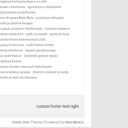
jwiększa hurtownia tkanin w Łodzi
kuwki z aluminium
ogrodzenia z montażem
dgrzewacze wody Radom
moc drogowa Białe Błota
produkcja odkuwek
odukcja zbiorników ppoż
zeglądy urządzeń chłodniczych
reklama Katowice
klama sochaczew
siatki na owady
spody do tarty
rzedaż tkanin bawełnianych Łódź
rężyny techniczne
sushi Poznań dowóz
stemy chłodnicze
słupek ogrodzeniowy
nie sushi Poznań
tartaletki gotowe spody
ntylacja Radom
najem maszyn rolniczych dolnośląskie
kład produkcji sprężyn
zbiorniki stalowe na wodę
iorniki ze stali nierdzewnej
custom footer text right
Iconic One
Theme | Powered by
Wordpress