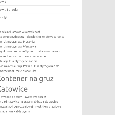
owie
owie i uroda
ność
encja reklamowa w Katowiceach
to pomoc Bydgoszcz
biopsje cienkoigłowe tarczycy
irurgia naczyniowa Pruszków
irurgia naczyniowa Warszawa
ągniki rolnicze dolnośląskie
dostawca odkuwek
uk sochaczew
hurtownia tkanin w Łodzi
stalacje klimatyzacyjne Radom
pońska restauracja Poznań
klimatyzacja Radom
mory chłodnicze Zielona Góra
Kontener na gruz
Katowice
uchy spód do tarty
laweta Bydgoszcz
tery 3d Katowice
maszyny rolnicze Bolesławiec
ntaż siatki ogrodzeniowej
moskitiery drzwiowe
skitiery na każdy wymiar