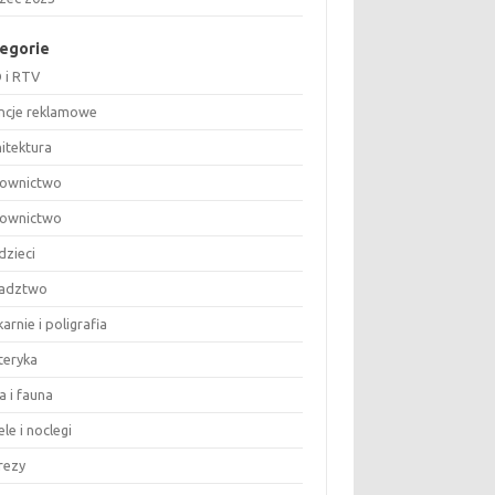
egorie
 i RTV
ncje reklamowe
hitektura
ownictwo
ownictwo
dzieci
adztwo
arnie i poligrafia
teryka
a i fauna
le i noclegi
rezy