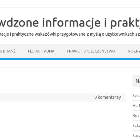
awdzone informacje i prak
rmacje i praktyczne wskazówki przygotowane z myślą o użytkownikach sz
G BRANŻ
FLORA I FAUNA
PRAWO I SPOŁECZEŃSTWO
ROZR
N
Sys
0 komentarzy
Hur
Roz
Szk
Spr