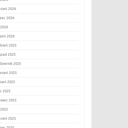
ecień 2026
zec 2026
 2026
czeń 2026
dzień 2025
topad 2025
dziernik 2025
esień 2025
rpień 2025
ec 2025
rwiec 2025
 2025
ecień 2025
zec 2025