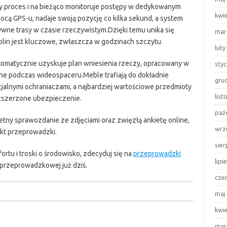
y proces i na bieżąco monitoruje postępy w dedykowanym
kwi
cą GPS-u, nadaje swoją pozycję co kilka sekund, a system
ywne trasy w czasie rzeczywistym.Dzięki temu unika się
mar
ublin jest kluczowe, zwłaszcza w godzinach szczytu.
luty
utomatycznie uzyskuje plan wniesienia rzeczy, opracowany w
sty
e podczas wideospaceru.Meble trafiają do dokładnie
gru
cjalnymi ochraniaczami, a najbardziej wartościowe przedmioty
lis
rozszerzone ubezpieczenie.
paź
etny sprawozdanie ze zdjęciami oraz zwięzłą ankietę online,
wrz
kt przeprowadzki.
sie
ortu i troski o środowisko, zdecyduj się na
przeprowadzki
lipi
-przeprowadzkowej już dziś.
cze
maj
kwi
mar