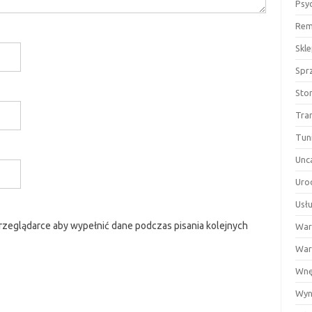
Psy
Rem
Skl
Spr
Sto
Tra
Tun
Unc
Uro
Usłu
przeglądarce aby wypełnić dane podczas pisania kolejnych
War
War
Wnę
Wyn