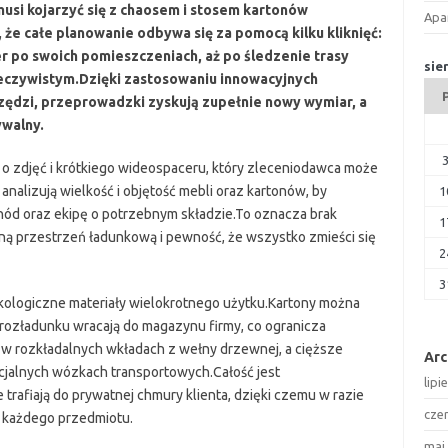
usi kojarzyć się z chaosem i stosem kartonów
Apa
że całe planowanie odbywa się za pomocą kilku kliknięć:
er po swoich pomieszczeniach, aż po śledzenie trasy
sie
czywistym.Dzięki zastosowaniu innowacyjnych
rzędzi, przeprowadzki zyskują zupełnie nowy wymiar, a
ywalny.
u o zdjęć i krótkiego wideospaceru, który zleceniodawca może
alizują wielkość i objętość mebli oraz kartonów, by
1
d oraz ekipę o potrzebnym składzie.To oznacza brak
1
ą przestrzeń ładunkową i pewność, że wszystko zmieści się
2
3
kologiczne materiały wielokrotnego użytku.Kartony można
rozładunku wracają do magazynu firmy, co ogranicza
w rozkładalnych wkładach z wełny drzewnej, a cięższe
Ar
cjalnych wózkach transportowych.Całość jest
lipi
 trafiają do prywatnej chmury klienta, dzięki czemu w razie
cze
 każdego przedmiotu.
maj