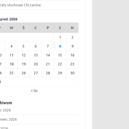
raty słuchowe Chrzanów
rpień 2026
P
W
Ś
C
P
S
N
1
2
3
4
5
6
7
8
9
0
11
12
13
14
15
16
7
18
19
20
21
22
23
4
25
26
27
28
29
30
1
« lip
chiwum
ec 2026
rwiec 2026
 2026