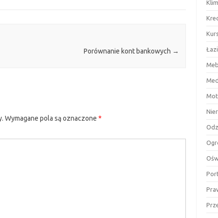
Kli
Kre
Kurs
Łaz
Porównanie kont bankowych
→
Meb
Med
Mot
Nie
y.
Wymagane pola są oznaczone
*
Odz
Ogr
Ośw
Por
Pra
Prz