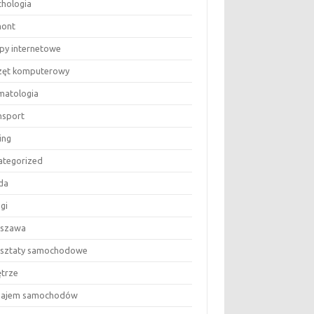
chologia
ont
epy internetowe
zęt komputerowy
matologia
nsport
ing
ategorized
da
gi
szawa
sztaty samochodowe
trze
ajem samochodów