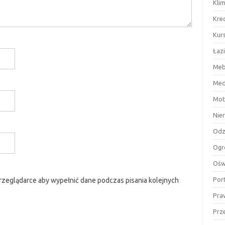
Kli
Kre
Kurs
Łaz
Meb
Med
Mot
Nie
Odz
Ogr
Ośw
Por
przeglądarce aby wypełnić dane podczas pisania kolejnych
Pra
Prz