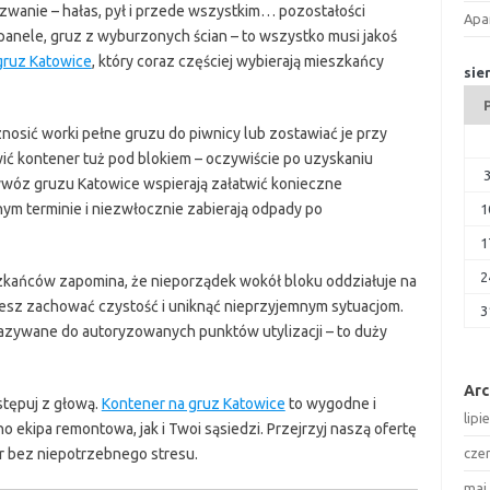
anie – hałas, pył i przede wszystkim… pozostałości
Apa
anele, gruz z wyburzonych ścian – to wszystko musi jakoś
gruz Katowice
, który coraz częściej wybierają mieszkańcy
sie
nosić worki pełne gruzu do piwnicy lub zostawiać je przy
wić kontener tuż pod blokiem – oczywiście po uzyskaniu
wywóz gruzu Katowice wspierają załatwić konieczne
ym terminie i niezwłocznie zabierają odpady po
1
1
2
ańców zapomina, że nieporządek wokół bloku oddziałuje na
żesz zachować czystość i uniknąć nieprzyjemnym sytuacjom.
3
zywane do autoryzowanych punktów utylizacji – to duży
Ar
stępuj z głową.
Kontener na gruz Katowice
to wygodne i
lipi
 ekipa remontowa, jak i Twoi sąsiedzi. Przejrzyj naszą ofertę
r bez niepotrzebnego stresu.
cze
maj