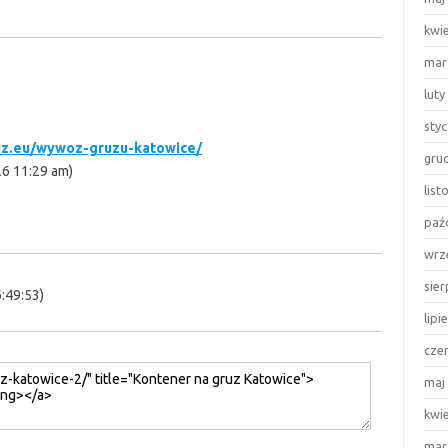
kwi
mar
luty
sty
uz.eu/wywoz-gruzu-katowice/
gru
26 11:29 am)
lis
paź
wrz
sie
:49:53)
lipi
cze
maj
kwi
mar