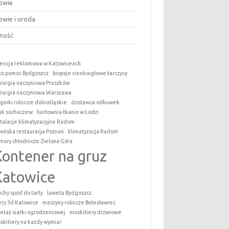
owie
owie i uroda
ność
encja reklamowa w Katowiceach
to pomoc Bydgoszcz
biopsje cienkoigłowe tarczycy
irurgia naczyniowa Pruszków
irurgia naczyniowa Warszawa
ągniki rolnicze dolnośląskie
dostawca odkuwek
uk sochaczew
hurtownia tkanin w Łodzi
stalacje klimatyzacyjne Radom
pońska restauracja Poznań
klimatyzacja Radom
mory chłodnicze Zielona Góra
Kontener na gruz
Katowice
uchy spód do tarty
laweta Bydgoszcz
tery 3d Katowice
maszyny rolnicze Bolesławiec
ntaż siatki ogrodzeniowej
moskitiery drzwiowe
skitiery na każdy wymiar