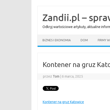
Przejdź
do
treści
Zandii.pl – spr
Odkryj wartościowe artykuły, aktualne info
BIZNES I EKONOMIA
DOM
FIRMY W
Kontener na gruz Kat
przez
Tom
|
6 marca, 2025
Kontener na gruz Katowice