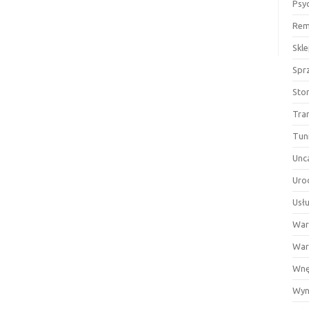
Psy
Rem
Skl
Spr
Sto
Tra
Tun
Unc
Uro
Usłu
War
War
Wnę
Wyn