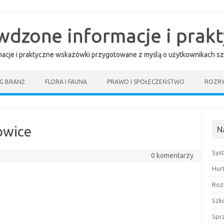
awdzone informacje i prak
rmacje i praktyczne wskazówki przygotowane z myślą o użytkownikach sz
G BRANŻ
FLORA I FAUNA
PRAWO I SPOŁECZEŃSTWO
ROZR
owice
N
Sys
0 komentarzy
Hur
Roz
Szk
Spr