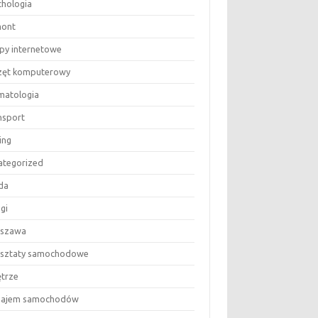
chologia
ont
epy internetowe
zęt komputerowy
matologia
nsport
ing
ategorized
da
gi
szawa
sztaty samochodowe
trze
ajem samochodów