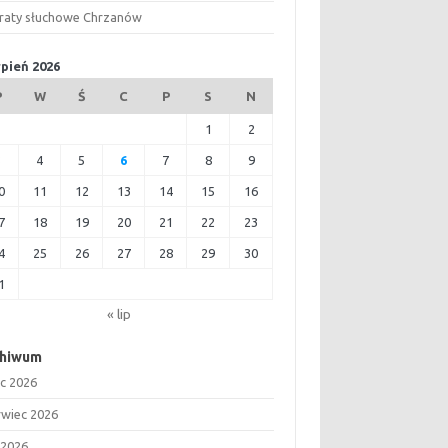
raty słuchowe Chrzanów
rpień 2026
P
W
Ś
C
P
S
N
1
2
3
4
5
6
7
8
9
0
11
12
13
14
15
16
7
18
19
20
21
22
23
4
25
26
27
28
29
30
1
« lip
chiwum
ec 2026
rwiec 2026
 2026