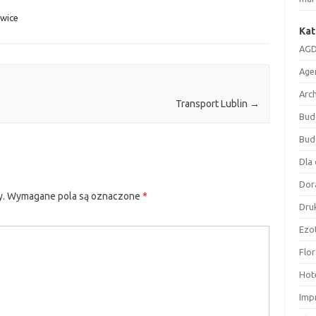
owice
Kat
AGD
Age
Arc
Transport Lublin
→
Bud
Bud
Dla 
Dor
y.
Wymagane pola są oznaczone
*
Druk
Ezo
Flor
Hote
Imp