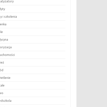
matyzatory
dyty
y i szkolenia
ienka
le
ycyna
oryzacja
ruchomości
ież
ód
ietlenie
tale
wo
edszkola