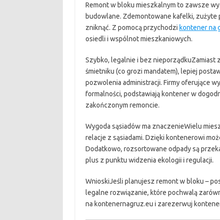
Remont w bloku mieszkalnym to zawsze wyzw
budowlane. Zdemontowane kafelki, zużyte p
zniknąć. Z pomocą przychodzi
kontener na 
osiedli i wspólnot mieszkaniowych.
Szybko, legalnie i bez nieporządkuZamiast z
śmietniku (co grozi mandatem), lepiej posta
pozwolenia administracji. Firmy oferujące 
formalności, podstawiają kontener w dogodn
zakończonym remoncie.
Wygoda sąsiadów ma znaczenieWielu mieszk
relacje z sąsiadami. Dzięki kontenerowi mo
Dodatkowo, rozsortowane odpady są przeka
plus z punktu widzenia ekologii i regulacji.
WnioskiJeśli planujesz remont w bloku – po
legalne rozwiązanie, które pochwalą zarówno
na kontenernagruz.eu i zarezerwuj kontene