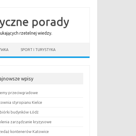
tyczne porady
ukających rzetelnej wiedzy.
YWKA
SPORT I TURYSTYKA
ajnowsze wpisy
temy przeciwgradowe
townia styropianu Kielce
biórki budynków Łódź
olenia zarządzanie kryzysowe
zedaż kontenerów Katowice