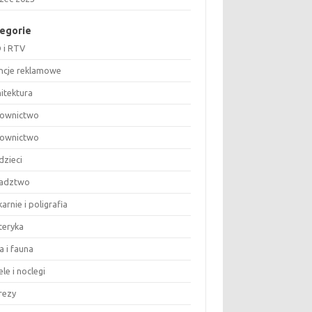
egorie
 i RTV
ncje reklamowe
hitektura
ownictwo
ownictwo
dzieci
adztwo
arnie i poligrafia
teryka
a i fauna
le i noclegi
rezy