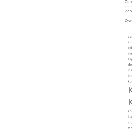
Zdr
Zdr
Żyw
ag
au
ch
ch
ci
dr
in
ja
ko
kr
li
mo
mo