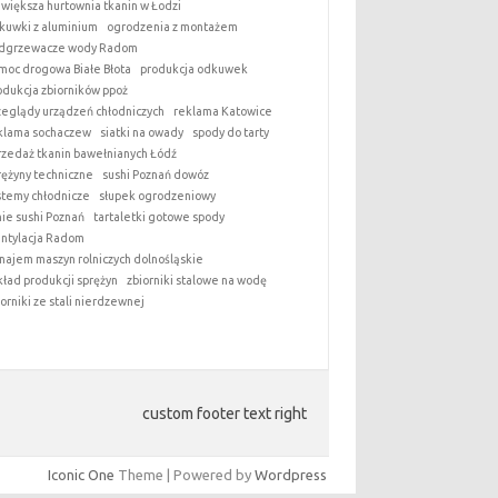
jwiększa hurtownia tkanin w Łodzi
kuwki z aluminium
ogrodzenia z montażem
dgrzewacze wody Radom
moc drogowa Białe Błota
produkcja odkuwek
odukcja zbiorników ppoż
zeglądy urządzeń chłodniczych
reklama Katowice
klama sochaczew
siatki na owady
spody do tarty
rzedaż tkanin bawełnianych Łódź
rężyny techniczne
sushi Poznań dowóz
stemy chłodnicze
słupek ogrodzeniowy
nie sushi Poznań
tartaletki gotowe spody
ntylacja Radom
najem maszyn rolniczych dolnośląskie
kład produkcji sprężyn
zbiorniki stalowe na wodę
iorniki ze stali nierdzewnej
custom footer text right
Iconic One
Theme | Powered by
Wordpress