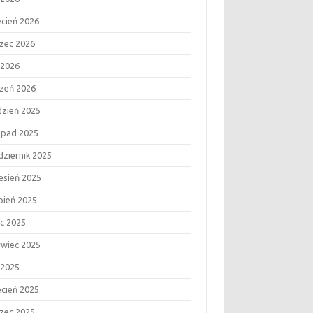
ecień 2026
zec 2026
 2026
czeń 2026
dzień 2025
topad 2025
dziernik 2025
esień 2025
rpień 2025
ec 2025
rwiec 2025
 2025
ecień 2025
zec 2025