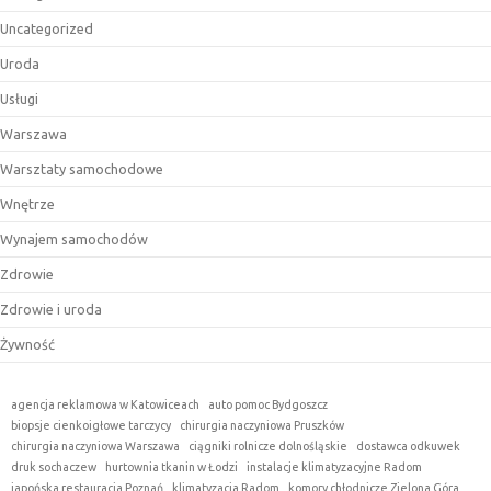
Uncategorized
Uroda
Usługi
Warszawa
Warsztaty samochodowe
Wnętrze
Wynajem samochodów
Zdrowie
Zdrowie i uroda
Żywność
agencja reklamowa w Katowiceach
auto pomoc Bydgoszcz
biopsje cienkoigłowe tarczycy
chirurgia naczyniowa Pruszków
chirurgia naczyniowa Warszawa
ciągniki rolnicze dolnośląskie
dostawca odkuwek
druk sochaczew
hurtownia tkanin w Łodzi
instalacje klimatyzacyjne Radom
japońska restauracja Poznań
klimatyzacja Radom
komory chłodnicze Zielona Góra