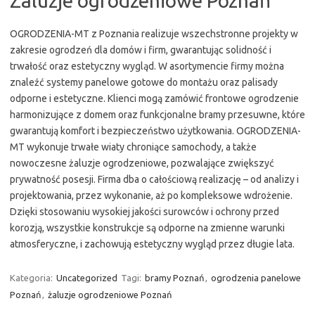
Żaluzje ogrodzeniowe Poznań
OGRODZENIA-MT z Poznania realizuje wszechstronne projekty w
zakresie ogrodzeń dla domów i firm, gwarantując solidność i
trwałość oraz estetyczny wygląd. W asortymencie firmy można
znaleźć systemy panelowe gotowe do montażu oraz palisady
odporne i estetyczne. Klienci mogą zamówić frontowe ogrodzenie
harmonizujące z domem oraz funkcjonalne bramy przesuwne, które
gwarantują komfort i bezpieczeństwo użytkowania. OGRODZENIA-
MT wykonuje trwałe wiaty chroniące samochody, a także
nowoczesne żaluzje ogrodzeniowe, pozwalające zwiększyć
prywatność posesji. Firma dba o całościową realizację – od analizy i
projektowania, przez wykonanie, aż po kompleksowe wdrożenie.
Dzięki stosowaniu wysokiej jakości surowców i ochrony przed
korozją, wszystkie konstrukcje są odporne na zmienne warunki
atmosferyczne, i zachowują estetyczny wygląd przez długie lata.
Kategoria:
Uncategorized
Tagi:
bramy Poznań
,
ogrodzenia panelowe
Poznań
,
żaluzje ogrodzeniowe Poznań