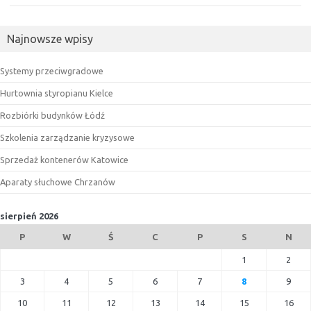
Najnowsze wpisy
Systemy przeciwgradowe
Hurtownia styropianu Kielce
Rozbiórki budynków Łódź
Szkolenia zarządzanie kryzysowe
Sprzedaż kontenerów Katowice
Aparaty słuchowe Chrzanów
sierpień 2026
P
W
Ś
C
P
S
N
1
2
3
4
5
6
7
8
9
10
11
12
13
14
15
16