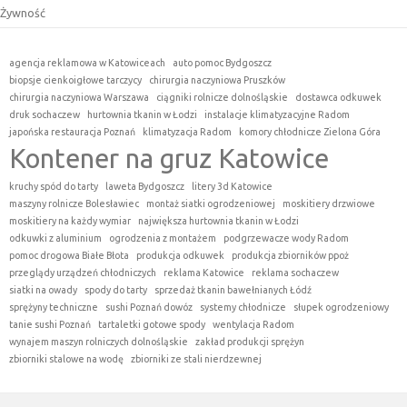
Żywność
agencja reklamowa w Katowiceach
auto pomoc Bydgoszcz
biopsje cienkoigłowe tarczycy
chirurgia naczyniowa Pruszków
chirurgia naczyniowa Warszawa
ciągniki rolnicze dolnośląskie
dostawca odkuwek
druk sochaczew
hurtownia tkanin w Łodzi
instalacje klimatyzacyjne Radom
japońska restauracja Poznań
klimatyzacja Radom
komory chłodnicze Zielona Góra
Kontener na gruz Katowice
kruchy spód do tarty
laweta Bydgoszcz
litery 3d Katowice
maszyny rolnicze Bolesławiec
montaż siatki ogrodzeniowej
moskitiery drzwiowe
moskitiery na każdy wymiar
największa hurtownia tkanin w Łodzi
odkuwki z aluminium
ogrodzenia z montażem
podgrzewacze wody Radom
pomoc drogowa Białe Błota
produkcja odkuwek
produkcja zbiorników ppoż
przeglądy urządzeń chłodniczych
reklama Katowice
reklama sochaczew
siatki na owady
spody do tarty
sprzedaż tkanin bawełnianych Łódź
sprężyny techniczne
sushi Poznań dowóz
systemy chłodnicze
słupek ogrodzeniowy
tanie sushi Poznań
tartaletki gotowe spody
wentylacja Radom
wynajem maszyn rolniczych dolnośląskie
zakład produkcji sprężyn
zbiorniki stalowe na wodę
zbiorniki ze stali nierdzewnej