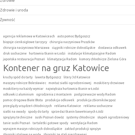
Zdrowie
Zdrowie i uroda
Żywność
agencja reklamowa w Katowiceach
auto pomoc Bydgoszcz
biopsje cienkoigłowe tarczycy
chirurgia naczyniowa Pruszków
chirurgia naczyniowa Warszawa
ciągniki rolnicze dolnośląskie
dostawca odkuwek
druk sochaczew
hurtownia tkanin w Łodzi
instalacje klimatyzacyjne Radom
japońska restauracja Poznań
klimatyzacja Radom
komory chłodnicze Zielona Góra
Kontener na gruz Katowice
kruchy spód do tarty
laweta Bydgoszcz
litery 3d Katowice
maszyny rolnicze Bolesławiec
montaż siatki ogrodzeniowej
moskitiery drzwiowe
moskitiery na każdy wymiar
największa hurtownia tkanin w Łodzi
odkuwki z aluminium
ogrodzenia z montażem
podgrzewacze wody Radom
pomoc drogowa Białe Błota
produkcja odkuwek
produkcja zbiorników ppoż
przeglądy urządzeń chłodniczych
reklama Katowice
reklama sochaczew
siatki na owady
spody do tarty
sprzedaż tkanin bawełnianych Łódź
sprężyny techniczne
sushi Poznań dowóz
systemy chłodnicze
słupek ogrodzeniowy
tanie sushi Poznań
tartaletki gotowe spody
wentylacja Radom
wynajem maszyn rolniczych dolnośląskie
zakład produkcji sprężyn
zbiorniki stalowe na wodę
zbiorniki ze stali nierdzewnej