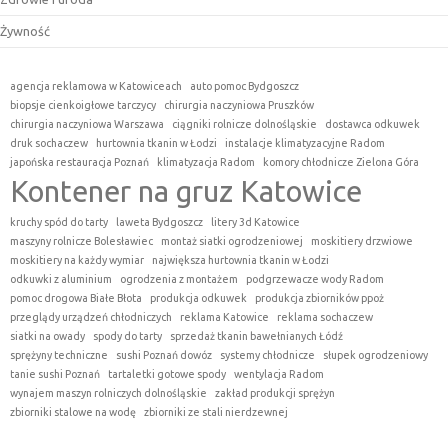
Żywność
agencja reklamowa w Katowiceach
auto pomoc Bydgoszcz
biopsje cienkoigłowe tarczycy
chirurgia naczyniowa Pruszków
chirurgia naczyniowa Warszawa
ciągniki rolnicze dolnośląskie
dostawca odkuwek
druk sochaczew
hurtownia tkanin w Łodzi
instalacje klimatyzacyjne Radom
japońska restauracja Poznań
klimatyzacja Radom
komory chłodnicze Zielona Góra
Kontener na gruz Katowice
kruchy spód do tarty
laweta Bydgoszcz
litery 3d Katowice
maszyny rolnicze Bolesławiec
montaż siatki ogrodzeniowej
moskitiery drzwiowe
moskitiery na każdy wymiar
największa hurtownia tkanin w Łodzi
odkuwki z aluminium
ogrodzenia z montażem
podgrzewacze wody Radom
pomoc drogowa Białe Błota
produkcja odkuwek
produkcja zbiorników ppoż
przeglądy urządzeń chłodniczych
reklama Katowice
reklama sochaczew
siatki na owady
spody do tarty
sprzedaż tkanin bawełnianych Łódź
sprężyny techniczne
sushi Poznań dowóz
systemy chłodnicze
słupek ogrodzeniowy
tanie sushi Poznań
tartaletki gotowe spody
wentylacja Radom
wynajem maszyn rolniczych dolnośląskie
zakład produkcji sprężyn
zbiorniki stalowe na wodę
zbiorniki ze stali nierdzewnej