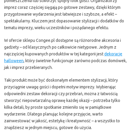
pomieszczenia lub stworzyć spójny look gości. Organizatorzy
imprez coraz częściej sięgają po gotowe zestawy, dzięki którym
przygotowanie wydarzenia jest łatwiejsze i szybsze, a efekt –
spektakularny. Kluczem jest dopasowanie stylizacji i dodatków do
tematu imprezy, wieku uczestników i pożądanego efektu.
W ofercie sklepu Congee.pl dostępne są różnorodne akcesoria i
gadżety – od klasycznych po całkowicie nietypowe. Jednym z
najczęściej kupowanych produktów w tej kategorii jest
dekoracje
halloween
, który świetnie funkcjonuje zarówno podczas domówek,
jak i imprez przebieranych.
Taki produkt może być doskonałym elementem stylizacji, który
przyciągnie uwagę gości i dopełni motyw imprezy. Wybierając
odpowiedni zestaw dekoracji czy przebrań, można z łatwością
stworzyć niepowtarzalną oprawę każdej okazji – potrzeba tylko
kilka detali, by proste spotkanie zmieniło się w pamiątkowe
wydarzenie. Dlatego planując kolejne przyjęcie, warto
zainwestować w jakość, estetykę i kreatywność – a wszystko to
znajdziesz w jednym miejscu, gotowe do użycia.