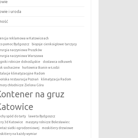
owie
owie i uroda
ność
encja reklamowa w Katowiceach
to pomoc Bydgoszcz
biopsje cienkoigłowe tarczycy
irurgia naczyniowa Pruszków
irurgia naczyniowa Warszawa
ągniki rolnicze dolnośląskie
dostawca odkuwek
uk sochaczew
hurtownia tkanin w Łodzi
stalacje klimatyzacyjne Radom
pońska restauracja Poznań
klimatyzacja Radom
mory chłodnicze Zielona Góra
Kontener na gruz
Katowice
uchy spód do tarty
laweta Bydgoszcz
tery 3d Katowice
maszyny rolnicze Bolesławiec
ntaż siatki ogrodzeniowej
moskitiery drzwiowe
skitiery na każdy wymiar