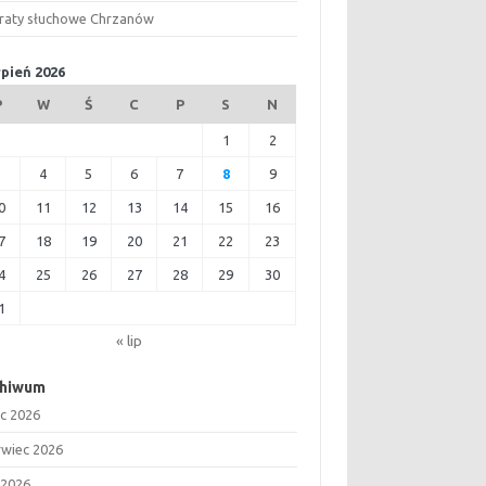
raty słuchowe Chrzanów
rpień 2026
P
W
Ś
C
P
S
N
1
2
3
4
5
6
7
8
9
0
11
12
13
14
15
16
7
18
19
20
21
22
23
4
25
26
27
28
29
30
1
« lip
chiwum
ec 2026
rwiec 2026
 2026