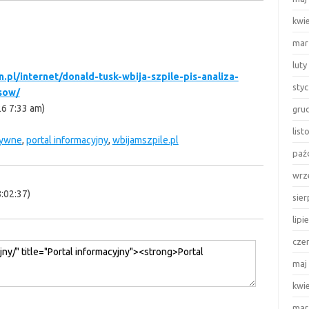
kwi
mar
luty
.pl/internet/donald-tusk-wbija-szpile-pis-analiza-
sty
sow/
26 7:33 am)
gru
lis
tywne
,
portal informacyjny
,
wbijamszpile.pl
paź
wrz
:02:37)
sie
lipi
cze
maj
kwi
mar