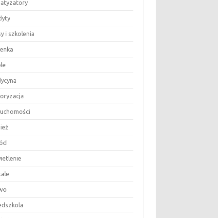
matyzatory
dyty
y i szkolenia
ienka
le
ycyna
oryzacja
ruchomości
ież
ód
ietlenie
tale
wo
edszkola