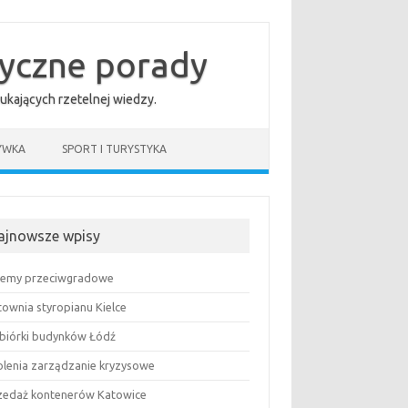
tyczne porady
ukających rzetelnej wiedzy.
YWKA
SPORT I TURYSTYKA
ajnowsze wpisy
temy przeciwgradowe
townia styropianu Kielce
biórki budynków Łódź
olenia zarządzanie kryzysowe
zedaż kontenerów Katowice