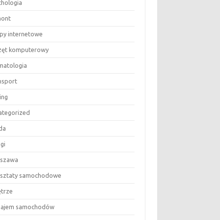
chologia
ont
epy internetowe
zęt komputerowy
matologia
nsport
ing
ategorized
da
gi
szawa
sztaty samochodowe
trze
ajem samochodów