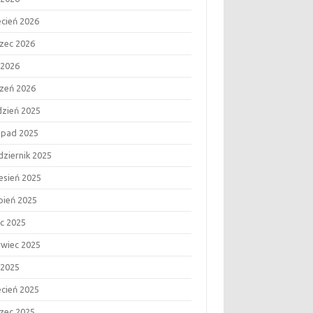
ecień 2026
zec 2026
 2026
czeń 2026
dzień 2025
topad 2025
dziernik 2025
esień 2025
rpień 2025
ec 2025
rwiec 2025
 2025
ecień 2025
zec 2025