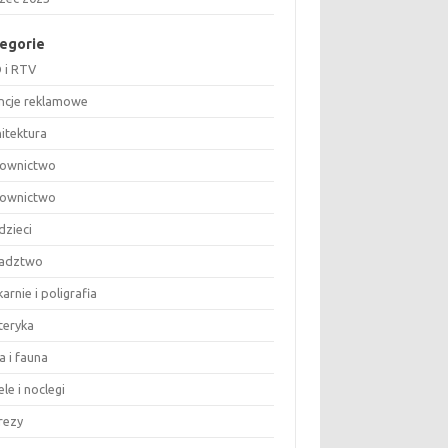
egorie
 i RTV
ncje reklamowe
hitektura
ownictwo
ownictwo
dzieci
adztwo
arnie i poligrafia
teryka
a i fauna
le i noclegi
rezy