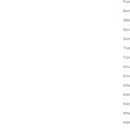
Psy
Rem
Skl
Spr
Sto
Tra
Tun
Unc
Uro
Usłu
War
War
Wnę
Wyn