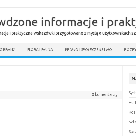
awdzone informacje i prak
rmacje i praktyczne wskazówki przygotowane z myślą o użytkownikach sz
G BRANŻ
FLORA I FAUNA
PRAWO I SPOŁECZEŃSTWO
ROZR
N
Sys
0 komentarzy
Hur
Roz
Szk
Spr