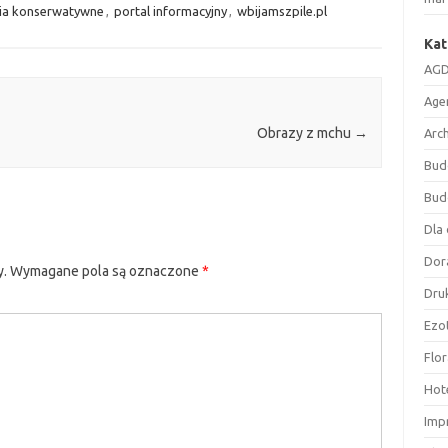
ia konserwatywne
,
portal informacyjny
,
wbijamszpile.pl
Kat
AGD
Age
Obrazy z mchu
→
Arc
Bud
Bud
Dla 
Dor
y.
Wymagane pola są oznaczone
*
Druk
Ezo
Flor
Hote
Imp