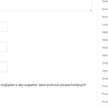
Kli
Kre
Kurs
Łaz
Meb
Med
Mot
Nie
Odz
Ogr
Ośw
przeglądarce aby wypełnić dane podczas pisania kolejnych
Por
Pra
Prz