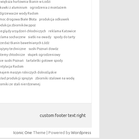
jwiększa hurtownia tkanin w Łodzi
kuwki z aluminium
ogrodzenia z montażem
dgrzewacze wody Radom
moc drogowa Białe Błota
produkcja odkuwek
odukcja zbiorników ppoż
zeglądy urządzeń chłodniczych
reklama Katowice
klama sochaczew
siatki na owady
spody do tarty
rzedaż tkanin bawełnianych Łódź
rężyny techniczne
sushi Poznań dowóz
stemy chłodnicze
słupek ogrodzeniowy
nie sushi Poznań
tartaletki gotowe spody
ntylacja Radom
najem maszyn rolniczych dolnośląskie
kład produkcji sprężyn
zbiorniki stalowe na wodę
iorniki ze stali nierdzewnej
custom footer text right
Iconic One
Theme | Powered by
Wordpress