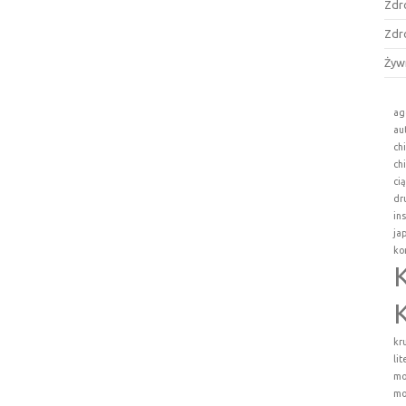
Zdr
Zdr
Żyw
ag
au
ch
ch
ci
dr
in
ja
ko
kr
li
mo
mo