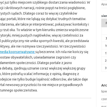
ć już tylko miejscem szybkiego dostarczania wiadomości. W
Apa
i i skrótowych narracji, rośnie popyt na treści pogłębione,
zystych sądach. Dlatego coraz to więcej czytelników
sie
c portali, które nie lękają się dotykać trudnych tematów.
zdarzenia, ale także je interpretować, pokazywać konteksty i
szy rzut oka. To właśnie w tym kierunku zmierza współczesne
ytoryki, mniej pustych nagłówków, więcej rzetelności za
l publicystyczny nie unika spornych kwestii, ale przedstawia
1
ktywy, ale nie rozmywa rzeczywistości. W rzeczywistości
media koonserwatywne
są bezcenne. Ich rola nie kończy się
1
 postaw obywatelskich, uświadamianie zagrożeń czy
2
ndamentem społeczności. Dlatego portale z jasno
3
na debatę, zjednują uznanie coraz większej większej grupy
które potrafią scalać informację z opinią, diagnozę z
podejście nie tylko buduje lojalność odbiorców, ale także daje
ortal newsowy przyszłości to nie miejsce przypadkowych
Ar
ozumnego społeczeństwa.
lipi
cze
maj