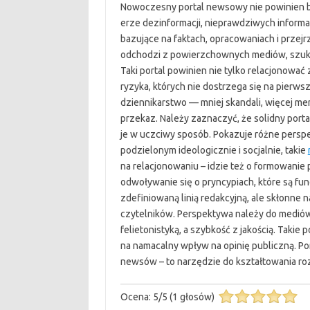
Nowoczesny portal newsowy nie powinien by
erze dezinformacji, nieprawdziwych informacj
bazujące na faktach, opracowaniach i przejr
odchodzi z powierzchownych mediów, szukają
Taki portal powinien nie tylko relacjonować 
ryzyka, których nie dostrzega się na pierw
dziennikarstwo — mniej skandali, więcej mer
przekaz. Należy zaznaczyć, że solidny porta
je w uczciwy sposób. Pokazuje różne perspe
podzielonym ideologicznie i socjalnie, takie
na relacjonowaniu – idzie też o formowanie
odwoływanie się o pryncypiach, które są fu
zdefiniowaną linią redakcyjną, ale skłonne 
czytelników. Perspektywa należy do mediów, 
felietonistyką, a szybkość z jakością. Takie 
na namacalny wpływ na opinię publiczną. P
newsów – to narzędzie do kształtowania r
Ocena:
5
/
5
(
1
głosów)