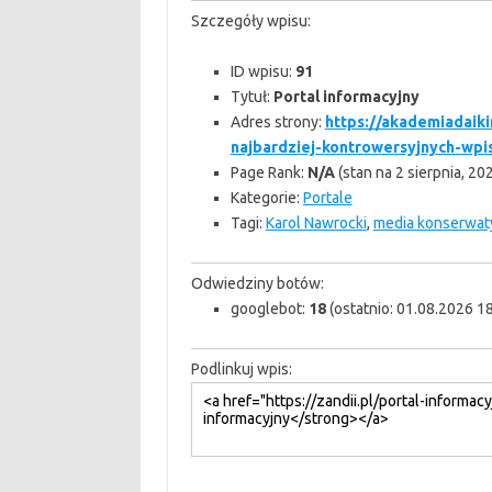
Szczegóły wpisu:
ID wpisu:
91
Tytuł:
Portal informacyjny
Adres strony:
https://akademiadaikin
najbardziej-kontrowersyjnych-wpi
Page Rank:
N/A
(stan na 2 sierpnia, 20
Kategorie:
Portale
Tagi:
Karol Nawrocki
,
media konserwa
Odwiedziny botów:
googlebot:
18
(ostatnio: 01.08.2026 18
Podlinkuj wpis: