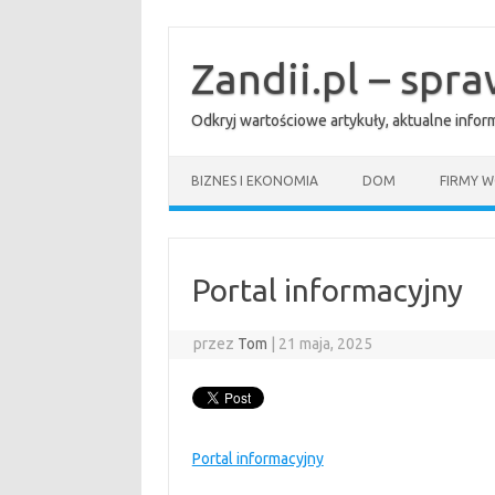
Przejdź
do
treści
Zandii.pl – spr
Odkryj wartościowe artykuły, aktualne info
BIZNES I EKONOMIA
DOM
FIRMY W
Portal informacyjny
przez
Tom
|
21 maja, 2025
Portal informacyjny