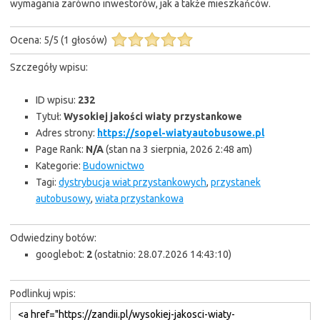
wymagania zarówno inwestorów, jak a także mieszkańców.
Ocena:
5
/
5
(
1
głosów)
Szczegóły wpisu:
ID wpisu:
232
Tytuł:
Wysokiej jakości wiaty przystankowe
Adres strony:
https://sopel-wiatyautobusowe.pl
Page Rank:
N/A
(stan na 3 sierpnia, 2026 2:48 am)
Kategorie:
Budownictwo
Tagi:
dystrybucja wiat przystankowych
,
przystanek
autobusowy
,
wiata przystankowa
Odwiedziny botów:
googlebot:
2
(ostatnio: 28.07.2026 14:43:10)
Podlinkuj wpis: