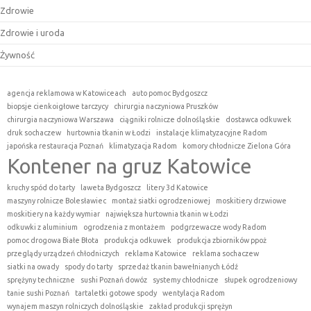
Zdrowie
Zdrowie i uroda
Żywność
agencja reklamowa w Katowiceach
auto pomoc Bydgoszcz
biopsje cienkoigłowe tarczycy
chirurgia naczyniowa Pruszków
chirurgia naczyniowa Warszawa
ciągniki rolnicze dolnośląskie
dostawca odkuwek
druk sochaczew
hurtownia tkanin w Łodzi
instalacje klimatyzacyjne Radom
japońska restauracja Poznań
klimatyzacja Radom
komory chłodnicze Zielona Góra
Kontener na gruz Katowice
kruchy spód do tarty
laweta Bydgoszcz
litery 3d Katowice
maszyny rolnicze Bolesławiec
montaż siatki ogrodzeniowej
moskitiery drzwiowe
moskitiery na każdy wymiar
największa hurtownia tkanin w Łodzi
odkuwki z aluminium
ogrodzenia z montażem
podgrzewacze wody Radom
pomoc drogowa Białe Błota
produkcja odkuwek
produkcja zbiorników ppoż
przeglądy urządzeń chłodniczych
reklama Katowice
reklama sochaczew
siatki na owady
spody do tarty
sprzedaż tkanin bawełnianych Łódź
sprężyny techniczne
sushi Poznań dowóz
systemy chłodnicze
słupek ogrodzeniowy
tanie sushi Poznań
tartaletki gotowe spody
wentylacja Radom
wynajem maszyn rolniczych dolnośląskie
zakład produkcji sprężyn