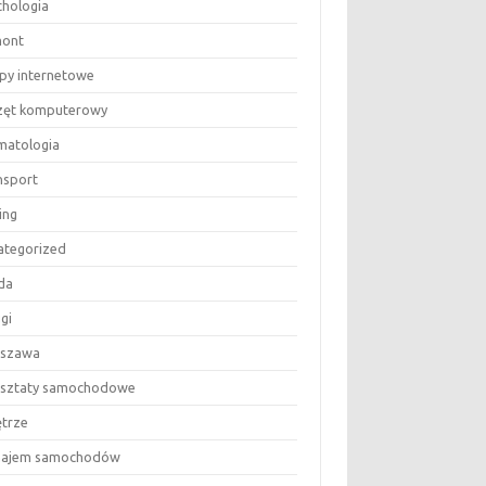
chologia
ont
epy internetowe
zęt komputerowy
matologia
nsport
ing
ategorized
da
gi
szawa
sztaty samochodowe
trze
ajem samochodów