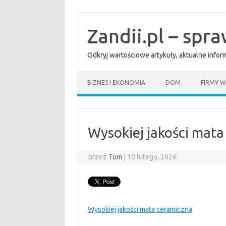
Przejdź
do
treści
Zandii.pl – spr
Odkryj wartościowe artykuły, aktualne info
BIZNES I EKONOMIA
DOM
FIRMY W
Wysokiej jakości mata
przez
Tom
|
10 lutego, 2026
Wysokiej jakości mata ceramiczna