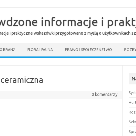
awdzone informacje i prak
rmacje i praktyczne wskazówki przygotowane z myślą o użytkownikach sz
G BRANŻ
FLORA I FAUNA
PRAWO I SPOŁECZEŃSTWO
ROZR
 ceramiczna
N
Sys
0 komentarzy
Hur
Roz
Szk
Spr