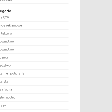
egorie
 i RTV
ncje reklamowe
hitektura
ownictwo
ownictwo
dzieci
adztwo
arnie i poligrafia
teryka
a i fauna
le i noclegi
rezy