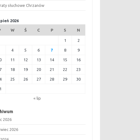
raty słuchowe Chrzanów
rpień 2026
P
W
Ś
C
P
S
N
1
2
3
4
5
6
7
8
9
0
11
12
13
14
15
16
7
18
19
20
21
22
23
4
25
26
27
28
29
30
1
« lip
chiwum
ec 2026
rwiec 2026
 2026