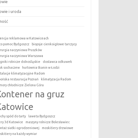
owie
owie i uroda
ność
encja reklamowa w Katowiceach
to pomoc Bydgoszcz
biopsje cienkoigłowe tarczycy
irurgia naczyniowa Pruszków
irurgia naczyniowa Warszawa
ągniki rolnicze dolnośląskie
dostawca odkuwek
uk sochaczew
hurtownia tkanin w Łodzi
stalacje klimatyzacyjne Radom
pońska restauracja Poznań
klimatyzacja Radom
mory chłodnicze Zielona Góra
Kontener na gruz
Katowice
uchy spód do tarty
laweta Bydgoszcz
tery 3d Katowice
maszyny rolnicze Bolesławiec
ntaż siatki ogrodzeniowej
moskitiery drzwiowe
skitiery na każdy wymiar