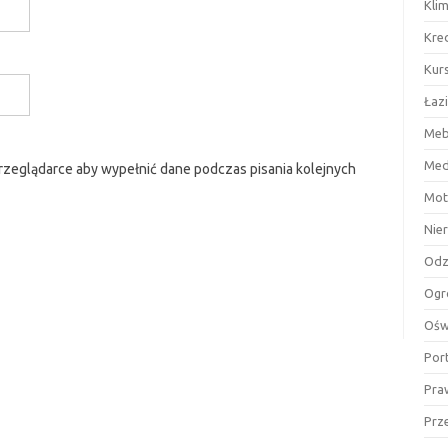
Kli
Kre
Kurs
Łaz
Meb
Med
przeglądarce aby wypełnić dane podczas pisania kolejnych
Mot
Nie
Odz
Ogr
Ośw
Por
Pra
Prz