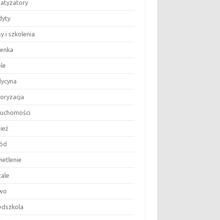
matyzatory
dyty
y i szkolenia
ienka
le
ycyna
oryzacja
ruchomości
ież
ód
ietlenie
tale
wo
edszkola