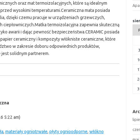
cznych oraz mat termoizolacyjnych, które są idealnym
Apa
y przed wysokimi temperaturami.Ceramiczna mata posiada
alia, dzięki czemu pracuje w urządzeniach grzewczych,
sie
ach ciepłowniczych.Matka termoizolacyjna zapewnia skuteczną
ryzyko awarii i dając pewność bezpieczeństwa.CERAMIC posiada
 papier ceramiczny i kompozyty włókniste ceramiczne, które
radztwo w zakresie doboru odpowiednich produktów,
 jest solidnym partnerem.
1
1
2
3
iczna
Ar
26 5:22 am)
lipi
cze
ła
,
materiały ogniotrwałe
,
płyty ognioodporne
,
włókno
maj