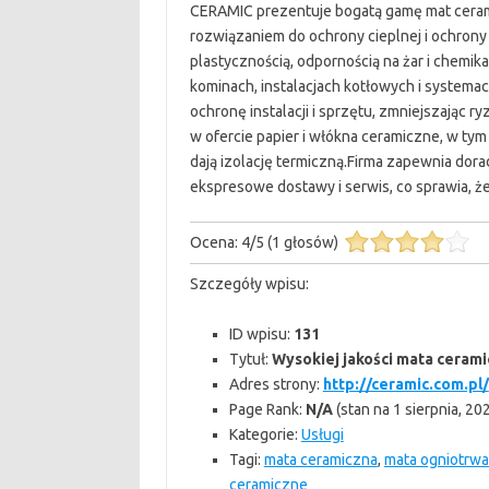
CERAMIC prezentuje bogatą gamę mat cerami
rozwiązaniem do ochrony cieplnej i ochron
plastycznością, odpornością na żar i chemik
kominach, instalacjach kotłowych i system
ochronę instalacji i sprzętu, zmniejszając 
w ofercie papier i włókna ceramiczne, w tym
dają izolację termiczną.Firma zapewnia do
ekspresowe dostawy i serwis, co sprawia, że
Ocena:
4
/
5
(
1
głosów)
Szczegóły wpisu:
ID wpisu:
131
Tytuł:
Wysokiej jakości mata ceram
Adres strony:
http://ceramic.com.pl/
Page Rank:
N/A
(stan na 1 sierpnia, 20
Kategorie:
Usługi
Tagi:
mata ceramiczna
,
mata ogniotrwa
ceramiczne