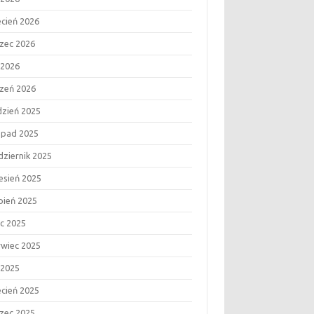
ecień 2026
zec 2026
 2026
czeń 2026
dzień 2025
topad 2025
dziernik 2025
esień 2025
rpień 2025
ec 2025
rwiec 2025
 2025
ecień 2025
zec 2025