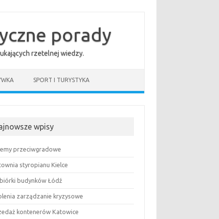
tyczne porady
ukających rzetelnej wiedzy.
YWKA
SPORT I TURYSTYKA
ajnowsze wpisy
temy przeciwgradowe
townia styropianu Kielce
biórki budynków Łódź
olenia zarządzanie kryzysowe
zedaż kontenerów Katowice