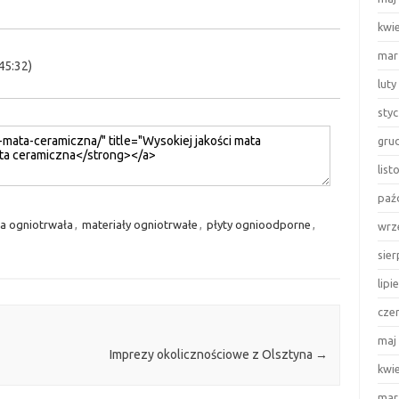
kwi
mar
45:32)
luty
sty
gru
lis
paź
a ogniotrwała
,
materiały ogniotrwałe
,
płyty ognioodporne
,
wrz
sie
lipi
cze
maj
Imprezy okolicznościowe z Olsztyna
→
kwi
mar