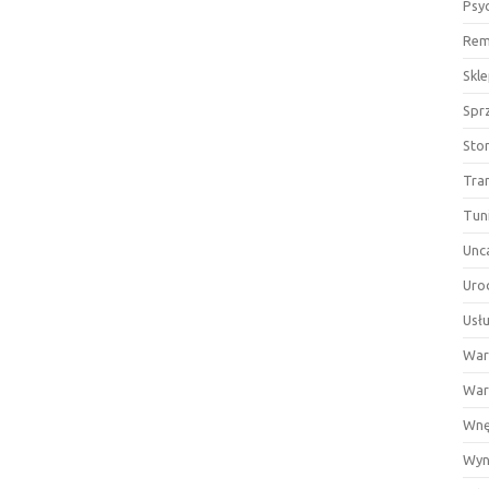
Psy
Rem
Skl
Spr
Sto
Tra
Tun
Unc
Uro
Usłu
War
War
Wnę
Wyn