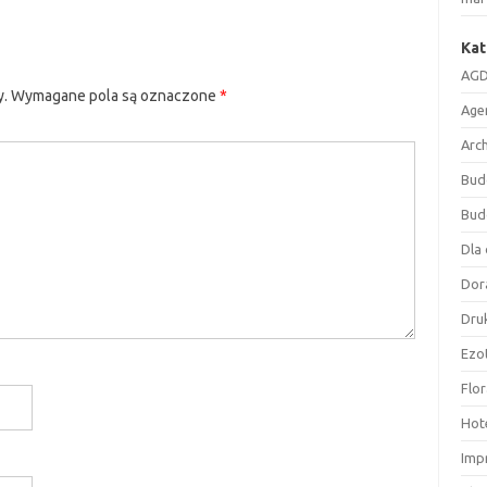
Kat
AGD
y.
Wymagane pola są oznaczone
*
Age
Arc
Bud
Bud
Dla 
Dor
Druk
Ezo
Flor
Hote
Imp