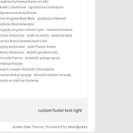
jwiększa hurtownia tkanin w Łodzi
kuwki z aluminium
ogrodzenia z montażem
dgrzewacze wody Radom
moc drogowa Białe Błota
produkcja odkuwek
odukcja zbiorników ppoż
zeglądy urządzeń chłodniczych
reklama Katowice
klama sochaczew
siatki na owady
spody do tarty
rzedaż tkanin bawełnianych Łódź
rężyny techniczne
sushi Poznań dowóz
stemy chłodnicze
słupek ogrodzeniowy
nie sushi Poznań
tartaletki gotowe spody
ntylacja Radom
najem maszyn rolniczych dolnośląskie
kład produkcji sprężyn
zbiorniki stalowe na wodę
iorniki ze stali nierdzewnej
custom footer text right
Iconic One
Theme | Powered by
Wordpress