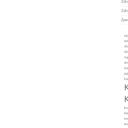
Zdr
Zdr
Żyw
ag
au
ch
ch
ci
dr
in
ja
ko
kr
li
mo
mo