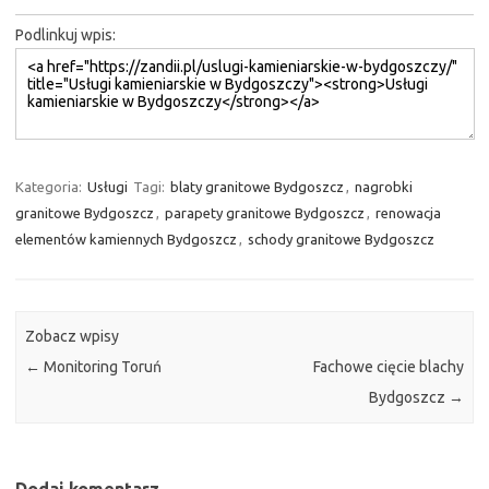
Podlinkuj wpis:
Kategoria:
Usługi
Tagi:
blaty granitowe Bydgoszcz
,
nagrobki
granitowe Bydgoszcz
,
parapety granitowe Bydgoszcz
,
renowacja
elementów kamiennych Bydgoszcz
,
schody granitowe Bydgoszcz
Zobacz wpisy
←
Monitoring Toruń
Fachowe cięcie blachy
Bydgoszcz
→
Dodaj komentarz