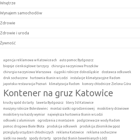
Wnętrze
Wynajem samochodów
Zdrowie
Zdrowie i uroda
Żywność
agencja reklamowa w Katowiceach
auto pomoc Bydgoszcz
biopsje cienkoigłowe tarczycy
chirurgia naczyniowa Pruszków
chirurgia naczyniowa Warszawa
ciągniki rolnicze dolnośląskie
dostawca odkuwek
druk sochaczew
hurtownia tkanin w Łodzi
instalacje klimatyzacyjne Radom
japońska restauracja Poznań
klimatyzacja Radom
komory chłodnicze Zielona Góra
Kontener na gruz Katowice
kruchy spód do tarty
laweta Bydgoszcz
litery 3d Katowice
maszyny rolnicze Bolesławiec
montaż siatki ogrodzeniowej
moskitiery drzwiowe
moskitiery na każdy wymiar
największa hurtownia tkanin w Łodzi
odkuwki z aluminium
ogrodzenia z montażem
podgrzewacze wody Radom
pomoc drogowa Białe Błota
produkcja odkuwek
produkcja zbiorników ppoż
przeglądy urządzeń chłodniczych
reklama Katowice
reklama sochaczew
siatki na owady
spody do tarty
sprzedaż tkanin bawełnianych Łódź