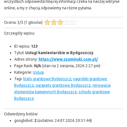
wszystkich odpowiedzi.Więcej informacji czeka na naszej witrynie
online, a my z chęcią odpowiemy na różne pytania.
Ocena:
3
/
5
(
1
głosów)
Szczegóły wpisu:
ID wpisu:
123
Tytuł:
Usługi kamieniarskie w Bydgoszczy
Adres strony:
https://www.szuminski.com.pl/
Page Rank:
N/A
(stan na 2 sierpnia, 2026 2:27 pm)
Kategorie:
Usługi
Tagi:
blaty granitowe Bydgoszcz
,
nagrobki granitowe
Bydgoszcz
,
parapety granitowe Bydgoszcz
,
renowacja
elementów kamiennych Bydgoszcz
,
schody granitowe
Bydgoszcz
Odwiedziny botów:
googlebot:
2
(ostatnio: 24.07.2026 20:31:44)