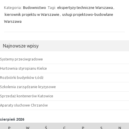
Kategoria:
Budownictwo
Tagi:
ekspertyzy techniczne Warszawa
,
kierownik projektu w Warszawie
,
usługi projektowo-budowlane
Warszawa
Najnowsze wpisy
Systemy przeciwgradowe
Hurtownia styropianu Kielce
Rozbiórki budynków Łódź
Szkolenia zarządzanie kryzysowe
Sprzedaż kontenerów Katowice
Aparaty słuchowe Chrzanów
sierpień 2026
P
W
Ś
C
P
S
N