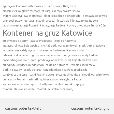
agencja reklamowa w Katowiceach
auto pomoc Bydgoszcz
biopsje cienkoigłowe tarczycy
chirurgia naczyniowa Pruszków
chirurgia naczyniowa Warszawa
ciągniki rolnicze dolnośląskie
dostawca odkuwek
druk sochaczew
hurtownia tkanin w Łodzi
instalacje klimatyzacyjne Radom
japońska restauracja Poznań
klimatyzacja Radom
komory chłodnicze Zielona Góra
Kontener na gruz Katowice
kruchy spód do tarty
laweta Bydgoszcz
litery 3d Katowice
maszyny rolnicze Bolesławiec
montaż siatki ogrodzeniowej
moskitiery drzwiowe
moskitiery na każdy wymiar
największa hurtownia tkanin w Łodzi
odkuwki z aluminium
ogrodzenia z montażem
podgrzewacze wody Radom
pomoc drogowa Białe Błota
produkcja odkuwek
produkcja zbiorników ppoż
przeglądy urządzeń chłodniczych
reklama Katowice
reklama sochaczew
siatki na owady
spody do tarty
sprzedaż tkanin bawełnianych Łódź
sprężyny techniczne
sushi Poznań dowóz
systemy chłodnicze
słupek ogrodzeniowy
tanie sushi Poznań
tartaletki gotowe spody
wentylacja Radom
wynajem maszyn rolniczych dolnośląskie
zakład produkcji sprężyn
zbiorniki stalowe na wodę
zbiorniki ze stali nierdzewnej
custom footer text left
custom footer text right